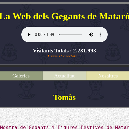
La Web dels Gegants de Matar
Visitants Totals : 2.281.993
Usuaris Conectats : 5
Galeries
Actualitat
Nosaltres
Tomàs
S
Mostra de Gegants i Figures Festives de Mata