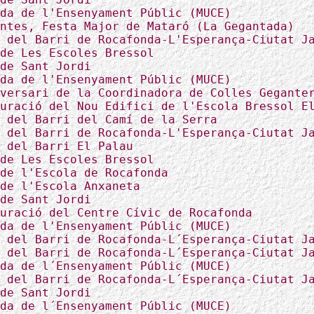
da de l'Ensenyament Públic (MUCE)
ntes, Festa Major de Mataró (La Gegantada)
 del Barri de Rocafonda-L'Esperança-Ciutat J
de Les Escoles Bressol
de Sant Jordi
da de l'Ensenyament Públic (MUCE)
versari de la Coordinadora de Colles Gegante
uració del Nou Edifici de l'Escola Bressol E
 del Barri del Camí de la Serra
 del Barri de Rocafonda-L'Esperança-Ciutat J
 del Barri El Palau
de Les Escoles Bressol
de l'Escola de Rocafonda
de l'Escola Anxaneta
de Sant Jordi
uració del Centre Cívic de Rocafonda
da de l'Ensenyament Públic (MUCE)
 del Barri de Rocafonda-L´Esperança-Ciutat J
 del Barri de Rocafonda-L´Esperança-Ciutat J
da de l´Ensenyament Públic (MUCE)
 del Barri de Rocafonda-L´Esperança-Ciutat J
de Sant Jordi
da de l´Ensenyament Públic (MUCE)