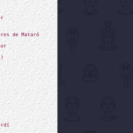
or
eres de Mataró
dor
s)
ardí