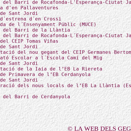
 del Barri de Rocafonda-L'Esperança-Ciutat J
a d'en Pallaventures
de Sant Jordi
d´estrena d´en Crossi
da de l´Ensenyament Públic (MUCE)
 del Barri de la Llàntia
 del Barri de Rocafonda-L´Esperança-Ciutat J
del CEIP Tomas Viñas
de Sant Jordi
tació del nou gegant del CEIP Germanes Berto
ató Escolar a l´Escola Camí del Mig
de Sant Jordi
tació de la Iaia de l’EB La Riereta
de Primavera de l’EB Cerdanyola
de Sant Jordi
ració dels nous locals de l’EB La Llàntia (E
 del Barri de Cerdanyola
© LA WEB DELS GE