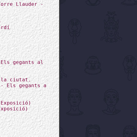
Torre Llauder -
ó
ardí
 Els gegants al
 la ciutat.
 - Els gegants a
(Exposició)
Exposició)