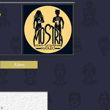
ó
Altres
r?