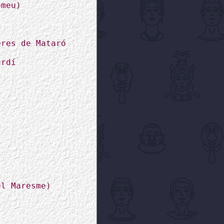
omeu)
eres de Mataró
ardí
el Maresme)