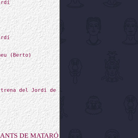
ardí
ardí
meu (Berto)
strena del Jordi de
GANTS DE MATARÓ