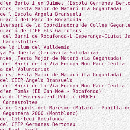
d'en Berto i en Quimet (Escola Germanes Bert
ntes, Festa Major de Mataró (La Gegantada)
de l'Escola Angela Bransuela
uració del Parc de Rocafonda
iversari de la Coordinadora de Colles Gegant
uració de l'EB Els Garrofers
 del Barri de Rocafonda-L'Esperança-Ciutat J
 Carnestoltes
de la Llum del Valldemia
ya Mà Oberta (Cercavila Solidaria)
ntes, Festa Major de Mataró (La Gegantada)
 del Barri de la Via Europa-Nou Parc Central
a del Voluntariat
ntes, Festa Major de Mataró (La Gegantada)
del CEIP Angela Bransuela
 del Barri de la Via Europa-Nou Parc Central
d'en Tomàs (EB Can Noè - Rocafonda)
da de l'Ensenyament Públic (MUCE)
 Carnestoltes
a de Gegants del Maresme (Mataró - Pubilla d
 Gegantera 2006 (Montblanc)
del Col·legi Rocafonda
del CEIP Germanes Bertomeu
de Sant Jordi