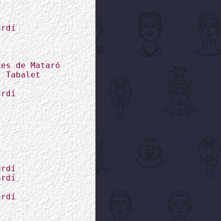
ardí
res de Mataró
l Tabalet
ardí
ardí
ardí
ardí