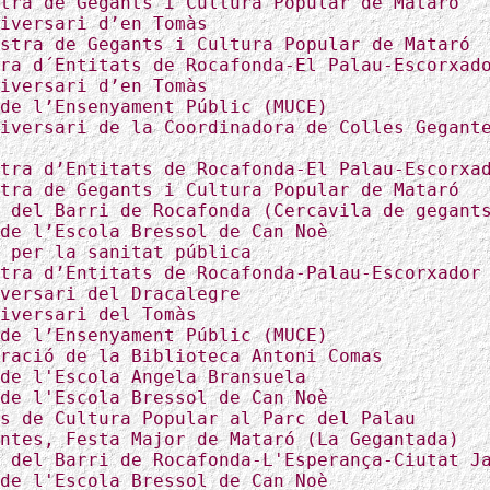
tra de Gegants i Cultura Popular de Mataró
iversari d’en Tomàs
stra de Gegants i Cultura Popular de Mataró
ra d´Entitats de Rocafonda-El Palau-Escorxad
iversari d’en Tomàs
de l’Ensenyament Públic (MUCE)
iversari de la Coordinadora de Colles Gegant
tra d’Entitats de Rocafonda-El Palau-Escorxa
tra de Gegants i Cultura Popular de Mataró
 del Barri de Rocafonda (Cercavila de gegant
de l’Escola Bressol de Can Noè
 per la sanitat pública
tra d’Entitats de Rocafonda-Palau-Escorxador
versari del Dracalegre
iversari del Tomàs
de l’Ensenyament Públic (MUCE)
ració de la Biblioteca Antoni Comas
de l'Escola Angela Bransuela
de l'Escola Bressol de Can Noè
s de Cultura Popular al Parc del Palau
ntes, Festa Major de Mataró (La Gegantada)
 del Barri de Rocafonda-L'Esperança-Ciutat J
de l'Escola Bressol de Can Noè