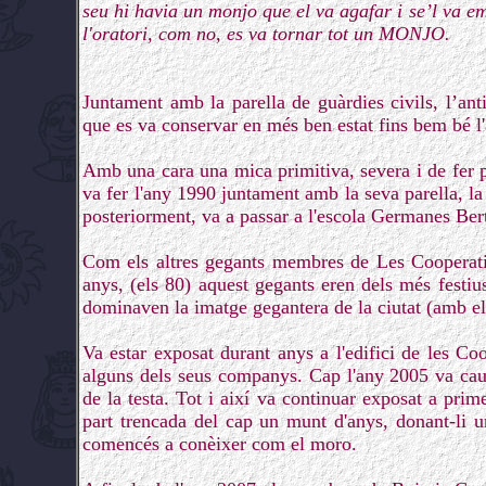
seu hi havia un monjo que el va agafar i se’l va e
l'oratori, com no, es va tornar tot un MONJO.
Juntament amb la parella de guàrdies civils, l’a
que es va conservar en més ben estat fins bem bé l
Amb una cara una mica primitiva, severa i de fer
va fer l'any 1990 juntament amb la seva parella, l
posteriorment, va a passar a l'escola Germanes B
Com els altres gegants membres de Les Cooperativ
anys, (els 80) aquest gegants eren dels més festius
dominaven la imatge gegantera de la ciutat (amb el 
Va estar exposat durant anys a l'edifici de les 
alguns dels seus companys. Cap l'any 2005 va caure
de la testa. Tot i així va continuar exposat a prime
part trencada del cap un munt d'anys, donant-li u
comencés a conèixer com el moro.