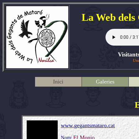
La Web dels
Visitant
Usu
Inici
Galeries
E
www.gegantsmataro.cat
El Monjo
Nom: