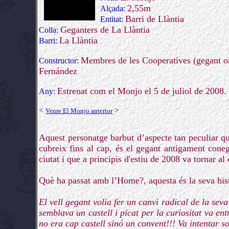
2,55m
Alçada:
Barri de Llàntia
Entitat:
Geganters de La Llàntia
Colla:
La Llàntia
Barri:
Membres de les Cooperatives (gegant or
Constructor:
Fernández
Estrenat com el Monjo el 5 de juliol de 2008. 
Any:
<
>
Veure El Monjo anterior
Aquest personatge barbut d’aspecte tan peculiar q
cubreix fins al cap, és el gegant antigament con
ciutat i que a principis d'estiu de 2008 va tornar al
Què ha passat amb l’Home?, aquesta és la seva hist
El vell gegant volia fer un canvi radical de la sev
semblava un castell i picat per la curiositat va e
no era cap castell sinó un convent!!! Va intentar s