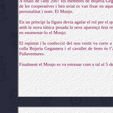
A finals de l'any 2007 els membres de Bojeria Ge
de les cooperatives i ben aviat es van fixar en aqu
personalitat i nom: El Monjo.
En un principi la figura devia agafar el rol per el 
amb la nova túnica posada la seva aparença feia r
en enomenar-lo el Monjo.
El repintat i la confecció del nou vestit va corre
colla Bojeria Gegantera i el cavallet de ferro és l’
Pallaventures.
Finalment el Monjo es va estrenar com a tal el 5 de 