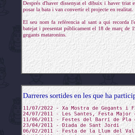
Després d'haver dissenyat el dibuix i haver triat 
posar la bata i van convertir el projecte en realitat.
El seu nom fa refèrencia al sant a qui recorda l'
batejat i presentat públicament el 18 de març de 
gegants mataronins.
Darreres sortides en les que ha partici
11/07/2022 - Xa Mostra de Gegants i F
24/07/2011 - Les Santes, Festa Major 
11/06/2011 - Festes del Barri de Pla 
23/04/2011 - Diada de Sant Jordi
06/02/2011 - Festa de la Llum del Val