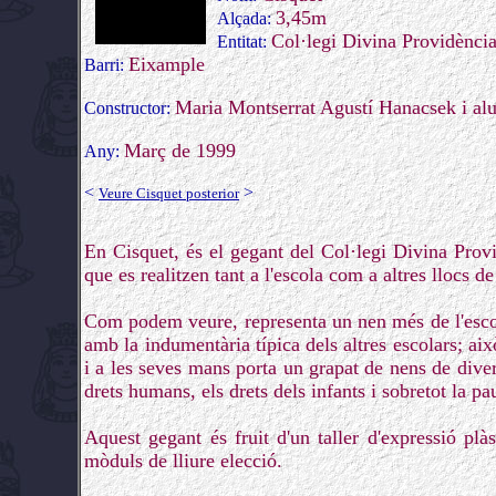
3,45m
Alçada:
Col·legi Divina Providènci
Entitat:
Eixample
Barri:
Maria Montserrat Agustí Hanacsek i alu
Constructor:
Març de 1999
Any:
<
>
Veure Cisquet posterior
En Cisquet, és el gegant del Col·legi Divina Providè
que es realitzen tant a l'escola com a altres llocs de 
Com podem veure, representa un nen més de l'esco
amb la indumentària típica dels altres escolars; aix
i a les seves mans porta un grapat de nens de diver
drets humans, els drets dels infants i sobretot la p
Aquest gegant és fruit d'un taller d'expressió pl
mòduls de lliure elecció.