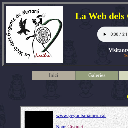
La Web dels
Visitant
Us
Inici
Galeries
www.gegantsmataro.cat
Cisquet
Nom: