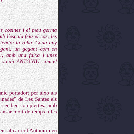
es cosines i el meu germà
b l'escala feia el cos, les
estendre la roba. Cada any
egant, un gegant com en
r, amb una faixa i unes
 Es va dir ANTONIU, com el
nic portador; per això als
tinades" de Les Santes els
an ser ben complertes: amb
cansar molt de temps a les
t al carrer l'Antoniu i en