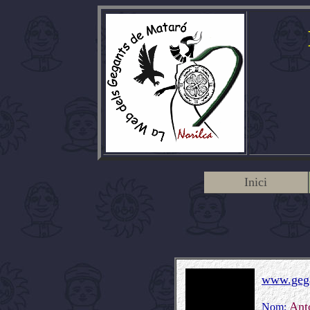
Inici
www.gega
Ant
Nom: