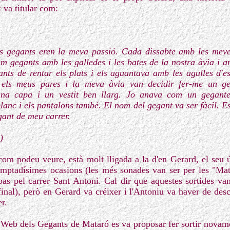
 va titular com:
ls gegants eren la meva passió. Cada dissabte amb les mev
m gegants amb les galledes i les bates de la nostra àvia i am
nts de rentar els plats i els aguantava amb les agulles d'
 els meus pares i la meva àvia van decidir fer-me un g
na capa i un vestit ben llarg. Jo anava com un gegante
blanc i els pantalons també. El nom del gegant va ser fàcil.
egant de meu carrer.
)
com podeu veure, està molt lligada a la d'en Gerard, el seu ú
comptadísimes ocasions (les més sonades van ser per les "Ma
as pel carrer Sant Antoni. Cal dir que aquestes sortides v
 final), però en Gerard va créixer i l'Antoniu va haver de des
r.
a Web dels Gegants de Mataró es va proposar fer sortir novamen