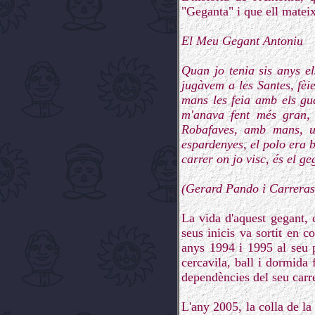
"Geganta" i que ell mateix
El Meu Gegant Antoniu
Quan jo tenia sis anys e
jugàvem a les Santes, fèie
mans les feia amb els gua
m'anava fent més gran,
Robafaves, amb mans, u
espardenyes, el polo era 
carrer on jo visc, és el g
(Gerard Pando i Carreras
La vida d'aquest gegant, 
seus inicis va sortit en 
anys 1994 i 1995 al seu p
cercavila, ball i dormida
dependències del seu carre
L'any 2005, la colla de l