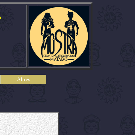
ó
Altres