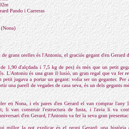
,92m
rard Pando i Carreras
 (Nona)
i de grans orelles és l'Antoniu, el graciós gegant d'en Gerard 
e 1,90 d'alçdada i 7,5 kg de pes) és més que un petit geg
. L'Antoniu és una gran il·lusió, un gran regal que va fer re
 petit jugava a portar un gegant: volia ser un geganter. Per 
tir una parell de vegades de casa seva, és un dels gegants més
 fer en Nona, i els pares d'en Gerard el van comprar l'any 
; li van construir l'estructura de fusta, i l'avia li va confe
 aniversari d'en Gerard, l'Antoniu va fer la seva gran presentac
qui millor la pot explicar és el propi Gerard; una història 