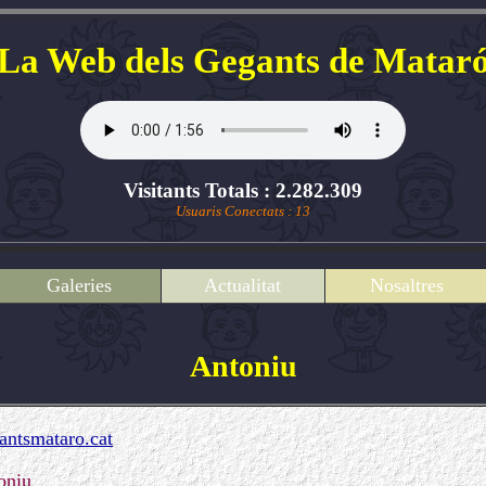
La Web dels Gegants de Matar
Visitants Totals : 2.282.309
Usuaris Conectats : 13
Galeries
Actualitat
Nosaltres
Antoniu
ntsmataro.cat
oniu