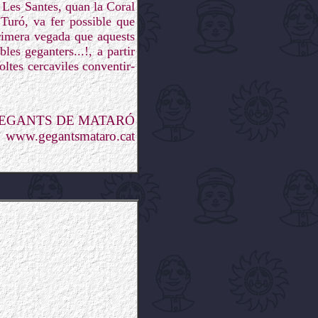
e Les Santes, quan la Coral
 Turó, va fer possible que
primera vegada que aquests
es geganters...!, a partir
ltes cercaviles conventir-
GEGANTS DE MATARÓ
www.gegantsmataro.cat