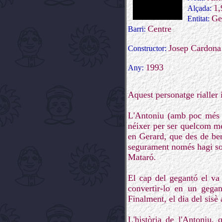
1
Alçada:
Ge
Entitat:
Centre
Barri:
Josep Cardona
Constructor:
1993
Any:
Aquest personatge rialler 
L'Antoniu (amb poc més d
néixer per ser quelcom més
en Gerard, que des de ben
segurament només hagi sor
Mataró.
El cap del gegantó el va
convertir-lo en un gegant
Finalment, el dia del sisè
L'història de l'Antoniu, 