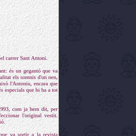
del carrer Sant Antoni.
ant: és un gegantó que va
alitat els somnis d'un nen,
això l'Antoniu, encara que
 especials que hi ha a tot
1993, com ja hem dit, per
ccionar l'original vestit.
ió.
que va sortir a la revista