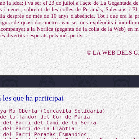
b la idea; i va ser el 23 de juliol a l'acte de La Gegantada d
 i nenes, sobretot de les colles de Peramàs, Salesians i El
vila després de més de 10 anys d'absència. Tot i que era la 
igura de quasi dos metres van ser uns explèndits i inmillorabl
 acompanyat a la Norilca (geganta de la colla de la Web) en mo
s divertits i esperats pels més petits.
© LA WEB DELS 
 les que ha participat
ya Mà Oberta (Cercavila Solidaria)
de la Tardor del Cor de Maria
 del Barri del Camí de la Serra
 del Barri de La Llàntia
 del Barri Peramàs-Esmandies