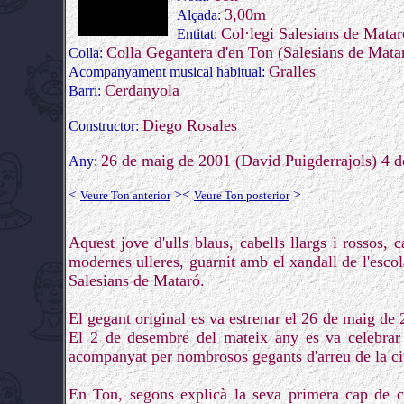
3,00m
Alçada:
Col·legi Salesians de Matar
Entitat:
Colla Gegantera d'en Ton (Salesians de Mata
Colla:
Gralles
Acompanyament musical habitual:
Cerdanyola
Barri:
Diego Rosales
Constructor:
26 de maig de 2001 (David Puigderrajols) 4 d
Any:
<
>
<
>
Veure Ton anterior
Veure Ton posterior
Aquest jove d'ulls blaus, cabells llargs i rossos, 
modernes ulleres, guarnit amb el xandall de l'escol
Salesians de Mataró.
El gegant original es va estrenar el 26 de maig de 
El 2 de desembre del mateix any es va celebrar e
acompanyat per nombrosos gegants d'arreu de la ci
En Ton, segons explicà la seva primera cap de col