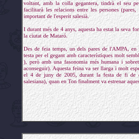
voltant, amb la colla gegantera, tindrà el seu 
facilitarà les relacions entre les persones (pares
important de l'esperit salesià.
I durant més de 4 anys, aquesta ha estat la seva for
la ciutat de Mataró.
Des de feia temps, un dels pares de l'AMPA, en 
testa per el gegant amb característiques molt semblan
), però amb una fasonomia més humana i sobretot
aconseguir). Aquesta feina va ser llarga i molt esp
el 4 de juny de 2005, durant la festa de fi de c
salesiana), quan en Ton finalment va estrenar aque