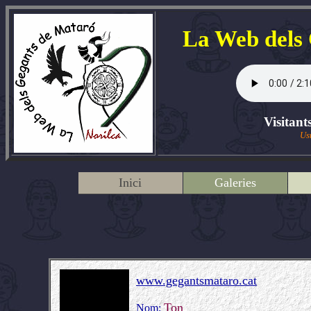
La Web dels
Visitant
Us
Inici
Galeries
www.gegantsmataro.cat
Ton
Nom: