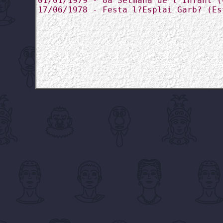
01/01/1979 - 8a Setmana de l'Infant (
17/06/1978 - Festa l?Esplai Garb? (Es