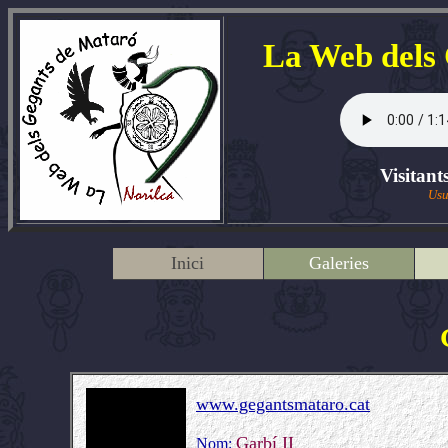
La Web dels
Visitant
Usu
Inici
Galeries
www.gegantsmataro.cat
Garbí II
Nom: