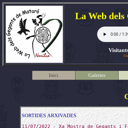
La Web dels
Visitant
Us
Inici
Galeries
SORTIDES ARXIVADES
11/07/2022 - Xa Mostra de Gegants i F