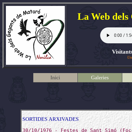
La Web dels
Visitant
Us
Inici
Galeries
SORTIDES ARXIVADES
30/10/1976 - Festes de Sant Simó (Foc