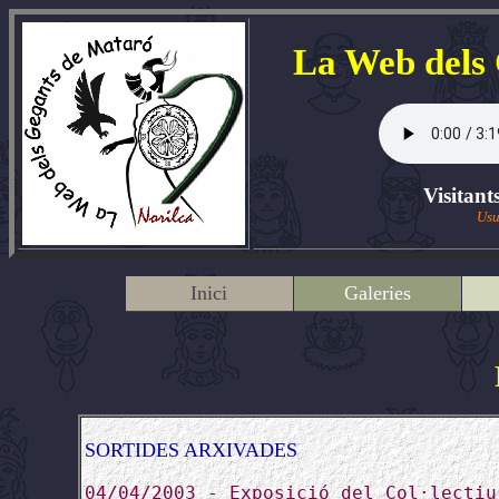
La Web dels
Visitant
Usu
Inici
Galeries
SORTIDES ARXIVADES
04/04/2003 - Exposició del Col·lectiu