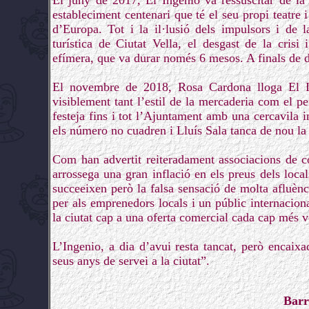
El juny de 2017, El Ingenio va ressuscitar de l
estableciment centenari que té el seu propi teatre
d’Europa. Tot i la il·lusió dels impulsors i de 
turística de Ciutat Vella, el desgast de la cris
efímera, que va durar només 6 mesos. A finals de d
El novembre de 2018, Rosa Cardona lloga El Ing
visiblement tant l’estil de la mercaderia com el per
festeja fins i tot l’Ajuntament amb una cercavila 
els número no cuadren i Lluís Sala tanca de nou la
Com han advertit reiteradament associacions de com
arrossega una gran inflació en els preus dels loc
succeeixen però la falsa sensació de molta afluènc
per als emprenedors locals i un públic internaci
la ciutat cap a una oferta comercial cada cap més vol
L’Ingenio, a dia d’avui resta tancat, però encaix
seus anys de servei a la ciutat”.
Barr