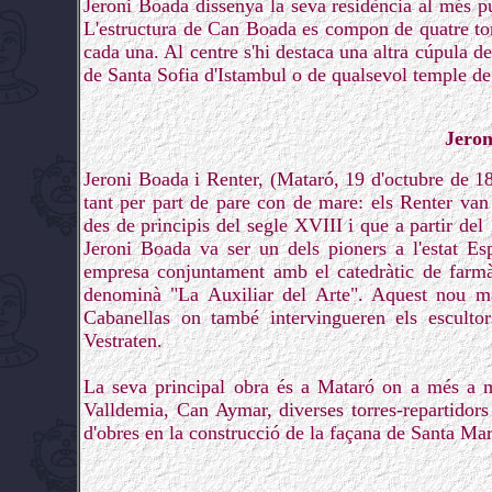
Jeroni Boada dissenya la seva residència al més pur
L'estructura de Can Boada es compon de quatre tor
cada una. Al centre s'hi destaca una altra cúpula d
de Santa Sofia d'Istambul o de qualsevol temple de 
Jeron
Jeroni Boada i Renter, (Mataró, 19 d'octubre de 18
tant per part de pare con de mare: els Renter van
des de principis del segle XVIII i que a partir de
Jeroni Boada va ser un dels pioners a l'estat Es
empresa conjuntament amb el catedràtic de farmà
denominà "La Auxiliar del Arte". Aquest nou mate
Cabanellas on també intervingueren els esculto
Vestraten.
La seva principal obra és a Mataró on a més a m
Valldemia, Can Aymar, diverses torres-repartidor
d'obres en la construcció de la façana de Santa Mar