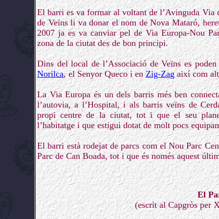
El barri es va formar al voltant de l’Avinguda Via
de Veïns li va donar el nom de Nova Mataró, heret
2007 ja es va canviar pel de Via Europa-Nou Parc
zona de la ciutat des de bon principi.
Dins del local de l’Associació de Veïns es poden t
Norilca
, el Senyor Queco i en
Zig-Zag
així com alt
La Via Europa és un dels barris més ben connecta
l’autovia, a l’Hospital, i als barris veïns de Ce
propi centre de la ciutat, tot i que el seu plan
l’habitatge i que estigui dotat de molt pocs equipa
El barri està rodejat de parcs com el Nou Parc Cent
Parc de Can Boada, tot i que és només aquest últim 
El Pa
(escrit al Capgròs per 