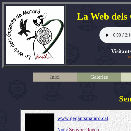
La Web dels
Visitant
Us
Inici
Galeries
Se
www.gegantsmataro.cat
Senyor Queco
Nom: