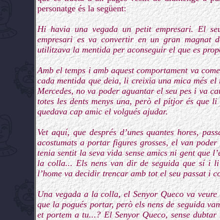
personatge és la següent:
Hi havia una vegada un petit empresari. El seu
empresari es va convertir en un gran magnat de
utilitzava la mentida per aconseguir el que es prop
Amb el temps i amb aquest comportament va començ
cada mentida que deia, li creixia una mica més el 
Mercedes, no va poder aguantar el seu pes i va cau
totes les dents menys una, però el pitjor és que li
quedava cap amic el volgués ajudar.
Vet aquí, que després d’unes quantes hores, pas
acostumats a portar figures grosses, el van pode
tenia sentit la seva vida sense amics ni gent que l
la colla... Els nens van dir de seguida que sí i
l’home va decidir trencar amb tot el seu passat i 
Una vegada a la colla, el Senyor Queco va veure
que la pogués portar, però els nens de seguida van 
et portem a tu...? El Senyor Queco, sense dubtar n