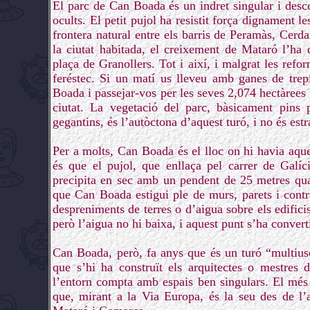
El parc de Can Boada és un indret singular i desc
ocults. El petit pujol ha resistit força dignament l
frontera natural entre els barris de Peramàs, Cerd
la ciutat habitada, el creixement de Mataró l’ha 
plaça de Granollers. Tot i així, i malgrat les refo
feréstec. Si un matí us lleveu amb ganes de trep
Boada i passejar-vos per les seves 2,074 hectàrees 
ciutat. La vegetació del parc, bàsicament pins
gegantins, és l’autòctona d’aquest turó, i no és estr
Per a molts, Can Boada és el lloc on hi havia aque
és que el pujol, que enllaça pel carrer de Galí
precipita en sec amb un pendent de 25 metres quan
que Can Boada estigui ple de murs, parets i contraf
despreniments de terres o d’aigua sobre els edificis
però l’aigua no hi baixa, i aquest punt s’ha convert
Can Boada, però, fa anys que és un turó “multiusos
que s’hi ha construït els arquitectes o mestres 
l’entorn compta amb espais ben singulars. El més 
que, mirant a la Via Europa, és la seu des de l