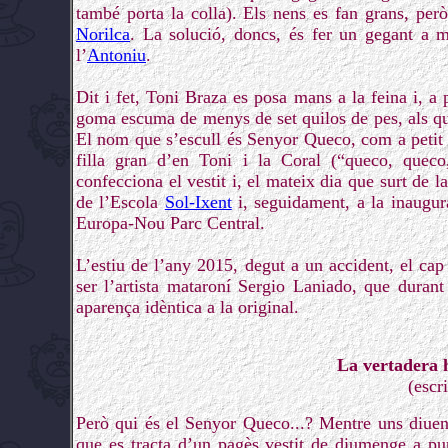
també porta la colla). Els nens es fan grans, per
Norilca
. La solució, doncs, és fer un gegant a 
l’
Antoniu
.
Dit i fet, Toni Braza es posa mans a la feina i, a 
goma escuma de menys de set quilos de pes, als qu
El nom que s’escull és Senyor Queco, com a petit 
filla gran d’en Toni i la Coral (“queco, queco,
confecciona el vestit i, el mateix dia que surt de l
de l’Escola
Sol-Ixent
i, seguidament, a la inaugur
Europa-Nou Parc Central.
L’estiu de l’any 2015, degut a un accident, el cap
ser l’artista mataroní Sergio Laniado, que durant
aparença idèntica a la original.
La vertadera 
(escr
Però qui és el Senyor Queco...? Mentre uns diue
que es tracta d’un pagès vestit de diumenge a pu