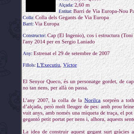
2,60 m
Alçada:
Barri de Via Europa-Nou Pa
Entitat:
Colla dels Gegants de Via Europa
Colla:
Via Europa
Barri:
Cap (El Ingenio), cos i estructura (Toni
Constructor:
l'any 2014 per en Sergio Laniado
Estrenat el 29 de setembre de 2007
Any:
L'Executiu
,
Víctor
Fillols:
El Senyor Queco, és un personatge gordet, de cap 
no tan nens, per allà on passa.
L’any 2007, la colla de la
Norilca
sorprèn a tot
d’alçada, però molt lleuger de pes: amb prou feine
vuit anys, amb només una miqueta de traça, el pot p
gegantó petit portat per nens i, alhora, aquests se
La idea de construir aquest gegant surt gràcies a