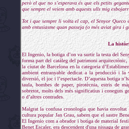
però el que no s’esperava és que els petits gegante
que sempre el veiem amb aquests ulls mig esbojarra
Tot i que sempre li volta el cap, el Senyor Queco e
amb entusiasme quan passeja (o més aviat gira i gir
La històr
El Ingenio, la botiga d’on va surtir la testa del S
forma part del catàleg del patrimoni arquitectònic, 
la ciutat de Barcelona en la categoria d’Establimen
ambient entranyable dedicat a la producció i l
diversió, el joc i l’espectacle. D’aquesta botiga n’h
taula, bombes de paper, pirotècnia, estris de màg
sobretot, molts dels més significatius i coneguts g
o d’altres contrades.
Malgrat la confusa cronologia que havia envoltat a
cultura popular Jan Grau, sabem que el sastre Bene
El Ingenio com a obrador i botiga de material festi
Benet Escaler, era descendent d'una nissaga de gran 