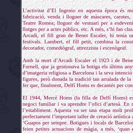
L’activitat d’El Ingenio en aquesta època és múl
fabricació, venda i lloguer de màscares, carotes,
Teatre Romea; lloguer de vestuari per a esdevenim
llotges per a actes públics, etc. A més, s’hi fan cla
Arcadi, el fill gran de Benet Escaler, hi tenia 
festivals. Lambert, el fill petit, combina la con
decorador, comediògraf, attrezzista i escenògraf.
Amb la mort d’Arcadi Escaler el 1923 i de Bene
Furnell, que ja gestionava la botiga els últims an
d’imatgeria religiosa a Barcelona i la seva intenció
figures, però donada la tradició tan arralada de la 
fer que, finalment, Delfí Homs es decantés per cont
El 1944, Mercè Homs (la filla de Delfí Homs) es
negoci familiar i va aprendre l’ofici d’artesà. E
l’establiment. Aquesta va ser una etapa molt pro
perfectament l’important taller de creació artística 
‘Guapos per sempre. Botigues i locals de Barcelon
feien petites actuacions de màgia, a més, ‘quan e