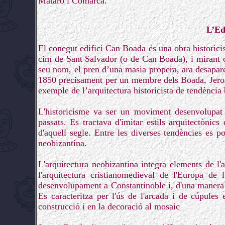
Mataró i Comarca.
L’Ed
El conegut edifici Can Boada és una obra historicist
cim de Sant Salvador (o de Can Boada), i mirant ca
seu nom, el pren d’una masia propera, ara desapare
1850 precisament per un membre dels Boada, Jeroni 
exemple de l’arquitectura historicista de tendència 
L'historicisme va ser un moviment desenvolupat 
passats. Es tractava d'imitar estils arquitectònics
d'aquell segle. Entre les diverses tendències es 
neobizantina.
L'arquitectura neobizantina integra elements de l
l'arquitectura cristianomedieval de l'Europa de 
desenvolupament a Constantinoble i, d'una manera 
Es caracteritza per l'ús de l'arcada i de cúpules 
construcció i en la decoració al mosaic