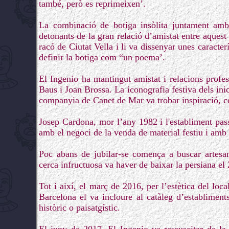
també, però es reprimeixen’.
La combinació de botiga insòlita juntament amb 
detonants de la gran relació d’amistat entre aquest
racó de Ciutat Vella i li va dissenyar unes caracte
definir la botiga com “un poema’.
El Ingenio ha mantingut amistat i relacions profe
Baus i Joan Brossa. La iconografia festiva dels ini
companyia de Canet de Mar va trobar inspiració, co
Josep Cardona, mor l’any 1982 i l'establiment pass
amb el negoci de la venda de material festiu i amb 
Poc abans de jubilar-se comença a buscar artesans
cerca infructuosa va haver de baixar la persiana el 
Tot i així, el març de 2016, per l’estètica del loca
Barcelona el va incloure al catàleg d’establiment
històric o paisatgístic.