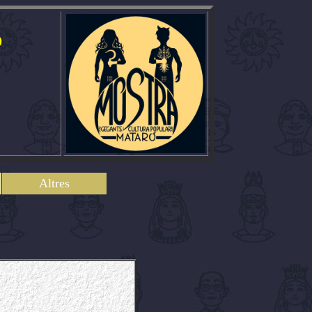
ó
Altres