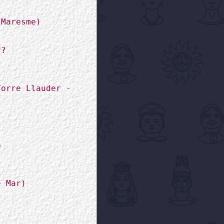
 Maresme)
r?
Torre Llauder -
ó
e Mar)