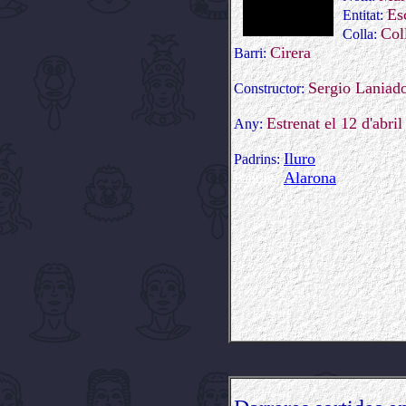
Es
Entitat:
Col
Colla:
Cirera
Barri:
Sergio Laniad
Constructor:
Estrenat el 12 d'abri
Any:
Iluro
Padrins:
Alarona
Padrins: