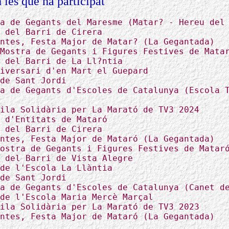
 les que ha participat
a de Gegants del Maresme (Matar? - Hereu del
 del Barri de Cirera
ntes, Festa Major de Matar? (La Gegantada)
Mostra de Gegants i Figures Festives de Mata
 del Barri de La Ll?ntia
iversari d'en Mart el Guepard
de Sant Jordi
a de Gegants d'Escoles de Catalunya (Escola 
ila Solidària per La Marató de TV3 2024
 d'Entitats de Mataró
 del Barri de Cirera
ntes, Festa Major de Mataró (La Gegantada)
ostra de Gegants i Figures Festives de Matar
 del Barri de Vista Alegre
de l'Escola La Llàntia
de Sant Jordi
a de Gegants d'Escoles de Catalunya (Canet d
de l'Escola Maria Mercè Marçal
ila Solidària per La Marató de TV3 2023
ntes, Festa Major de Mataró (La Gegantada)