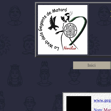
Inici
www.gega
Mar
Nom: