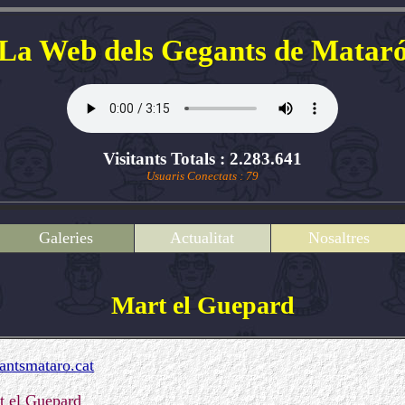
La Web dels Gegants de Matar
Visitants Totals : 2.283.641
Usuaris Conectats : 79
Galeries
Actualitat
Nosaltres
Mart el Guepard
ntsmataro.cat
t el Guepard