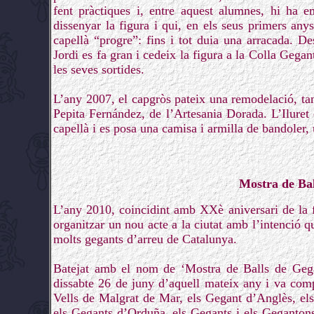
fent pràctiques i, entre aquest alumnes, hi ha e
dissenyar la figura i qui, en els seus primers any
capellà “progre”: fins i tot duia una arracada. 
Jordi es fa gran i cedeix la figura a la Colla Gegan
les seves sortides.
L’any 2007, el capgròs pateix una remodelació, tan
Pepita Fernández, de l’Artesania Dorada. L’Iluret 
capellà i es posa una camisa i armilla de bandoler,
Mostra de Ba
L’any 2010, coincidint amb XXè aniversari de la 
organitzar un nou acte a la ciutat amb l’intenció q
molts gegants d’arreu de Catalunya.
Batejat amb el nom de ‘Mostra de Balls de Gega
dissabte 26 de juny d’aquell mateix any i va com
Vells de Malgrat de Mar, els Gegant d’Anglès, el
els Gegants d’Orduña, els Gegants i els Geganton