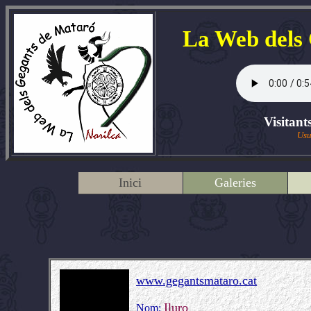
La Web dels
Visitant
Usu
Inici
Galeries
www.gegantsmataro.cat
Iluro
Nom: