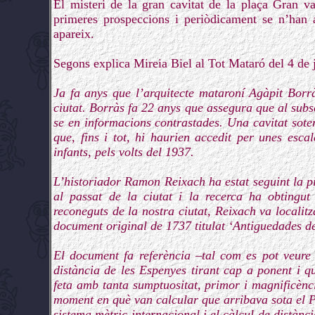
El misteri de la gran cavitat de la plaça Gran v
primeres prospeccions i periòdicament se n’han 
apareix.
Segons explica Mireia Biel al Tot Mataró del 4 de
Ja fa anys que l’arquitecte mataroní Agàpit Borr
ciutat. Borràs fa 22 anys que assegura que al subs
se en informacions contrastades. Una cavitat soter
que, fins i tot, hi haurien accedit per unes esc
infants, pels volts del 1937.
L’historiador Ramon Reixach ha estat seguint la pis
al passat de la ciutat i la recerca ha obtingut 
reconeguts de la nostra ciutat, Reixach va localitz
document original de 1737 titulat ‘Antiguedades d
El document fa referència –tal com es pot veure
distància de les Espenyes tirant cap a ponent i q
feta amb tanta sumptuositat, primor i magnificènc
moment en què van calcular que arribava sota el P
sistema mètric internacional i el càlcul de distànci