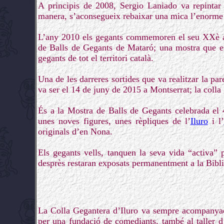
A principis de 2008, Sergio Laniado va repintar 
manera, s’aconsegueix rebaixar una mica l’enorme p
L’any 2010 els gegants commemoren el seu XXè aniv
de Balls de Gegants de Mataró; una mostra que es 
gegants de tot el territori català.
Una de les darreres sortides que va realitzar la par
va ser el 14 de juny de 2015 a Montserrat; la colla
És a la Mostra de Balls de Gegants celebrada el 4
unes noves figures, unes rèpliques de l’
Iluro
i l’
originals d’en Nona.
Els gegants vells, tanquen la seva vida “activa”
desprès restaran exposats permanentment a la Bib
La Colla Gegantera d’Iluro va sempre acompanyada 
per una fundació de comediants, també al taller d