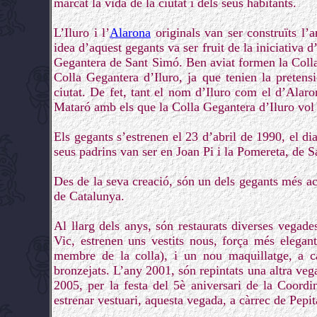
marcat la vida de la ciutat i dels seus habitants.
L’Iluro i l’
Alarona
originals van ser construïts 
idea d’aquest gegants va ser fruit de la iniciativa 
Gegantera de Sant Simó. Ben aviat formen la Colla
Colla Gegantera d’Iluro, ja que tenien la pretensi
ciutat. De fet, tant el nom d’Iluro com el d’Alar
Mataró amb els que la Colla Gegantera d’Iluro vol 
Els gegants s’estrenen el 23 d’abril de 1990, el dia
seus padrins van ser en Joan Pi i la Pomereta, de 
Des de la seva creació, són un dels gegants més act
de Catalunya.
Al llarg dels anys, són restaurats diverses vegade
Vic, estrenen uns vestits nous, força més elegan
membre de la colla), i un nou maquillatge, a 
bronzejats. L’any 2001, són repintats una altra vega
2005, per la festa del 5è aniversari de la Coord
estrenar vestuari, aquesta vegada, a càrrec de Pep