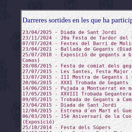
Darreres sortides en les que ha partici
23/04/2025 - Diada de Sant Jordi
23/11/2024 - 20a Festa de Tardor del 
07/07/2024 - Festes del Barri de Moli
23/04/2021 - Ballada de Gegants (Diad
25/07/2018 - Exposició de gegants a b
Comas)
28/08/2015 - Festa de comiat dels geg
27/07/2015 - Les Santes, Festa Major 
13/07/2015 - III Mostra de Gegants i 
20/06/2015 - XXXI Trobada de Gegants 
14/06/2015 - Pujada a Montserrat en m
17/05/2015 - XXVIII Trobada Gegantera
09/05/2015 - Trobada de Gegants a Cam
23/04/2015 - Diada de Sant Jordi
12/04/2015 - Estrena d´en Mart el Gue
06/03/2015 - 15è Aniversari de la Coo
(Exposició)
25/10/2014 - Festa dels Súpers