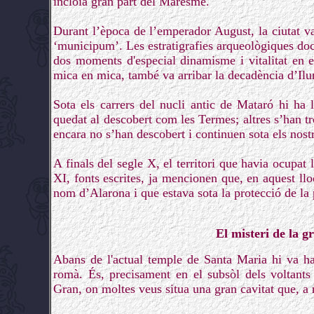
incloïa gran part del Maresme.
Durant l’època de l’emperador August, la ciutat va
‘municipum’. Les estratigrafies arqueològiques doc
dos moments d'especial dinamisme i vitalitat en 
mica en mica, també va arribar la decadència d’Ilu
Sota els carrers del nucli antic de Mataró hi ha 
quedat al descobert com les Termes; altres s’han tro
encara no s’han descobert i continuen sota els nost
A finals del segle X, el territori que havia ocupat 
XI, fonts escrites, ja mencionen que, en aquest ll
nom d’Alarona i que estava sota la protecció de la 
El misteri de la g
Abans de l'actual temple de Santa Maria hi va ha
romà. És, precisament en el subsòl dels voltants
Gran, on moltes veus situa una gran cavitat que, a 