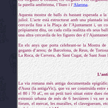
la parella amfitriona, l’Iluro i l’
Alarona
.
Aquesta mostra de balls és bastant esperada a la 
juliol. L’acte està estructurat amb una plantada in
cercavila fins a la Plaça de l’Ajuntament i, un cop
pròpiament dita, on cada colla realitza els seus ball
una altra cercavila de les figures des d l’Ajuntament
En els anys que porta celebrant-se la Mostra de 
gegants d’arreu; de Barcelona, de Reus, de Tortos
La Roca, de Cervera, de Sant Cugat, de Sant Joan 
L’ant
La via romana més antiga documentada epigràficam
d'Ausa (la antigaVic), que va ser construïda entre 
el 80 i 70 aC, en un petit turó situat entre dues rie
extensió urbana de més de 6 hectàrees i va ser 
fòrum, el mercat, les muralles, el clavegueram, etc.