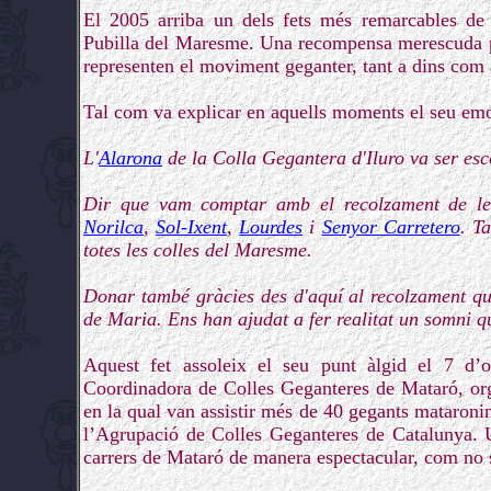
El 2005 arriba un dels fets més remarcables de 
Pubilla del Maresme. Una recompensa merescuda pe
representen el moviment geganter, tant a dins com a
Tal com va explicar en aquells moments el seu emo
L'
Alarona
de la Colla Gegantera d'Iluro va ser esc
Dir que vam comptar amb el recolzament de le
Norilca
,
Sol-Ixent
,
Lourdes
i
Senyor Carretero
. T
totes les colles del Maresme.
Donar també gràcies des d'aquí al recolzament qu
de Maria. Ens han ajudat a fer realitat un somni q
Aquest fet assoleix el seu punt àlgid el 7 d’
Coordinadora de Colles Geganteres de Mataró, org
en la qual van assistir més de 40 gegants mataronin
l’Agrupació de Colles Geganteres de Catalunya. 
carrers de Mataró de manera espectacular, com no s