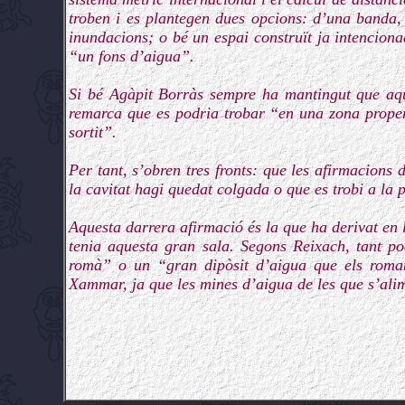
troben i es plantegen dues opcions: d’una banda, q
inundacions; o bé un espai construït ja intencionad
“un fons d’aigua”.
Si bé Agàpit Borràs sempre ha mantingut que aq
remarca que es podria trobar “en una zona prope
sortit”.
Per tant, s’obren tres fronts: que les afirmacions
la cavitat hagi quedat colgada o que es trobi a la
Aquesta darrera afirmació és la que ha derivat en 
tenia aquesta gran sala. Segons Reixach, tant po
romà” o un “gran dipòsit d’aigua que els roman
Xammar, ja que les mines d’aigua de les que s’ali