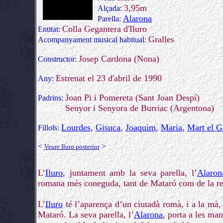
3,95m
Alçada:
Alarona
Parella:
Colla Gegantera d'Iluro
Entitat:
Gralles
Acompanyament musical habitual:
Josep Cardona (Nona)
Constructor:
Estrenat el 23 d'abril de 1990
Any:
Joan Pi i Pomereta (Sant Joan Despí)
Padrins:
Senyor i Senyora de Burriac (Argentona)
Padrins:
Lourdes
,
Gisuca
,
Joaquim
,
Maria
,
Mart el G
Fillols:
<
>
Veure Iluro posterior
L’
Iluro
, juntament amb la seva parella, l’
Alaron
romana més coneguda, tant de Mataró com de la re
L’
Iluro
té l’aparença d’un ciutadà romà, i a la mà,
Mataró. La seva parella, l’
Alarona
, porta a les man