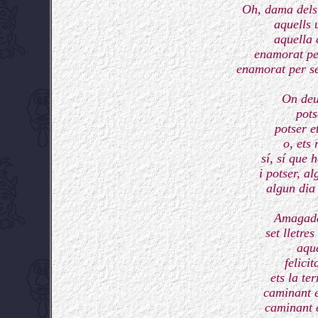
Oh, dama dels 
aquells 
aquella 
enamorat pe
enamorat per se
On deu
pots
potser e
o, ets
sí, sí que 
i potser, a
algun dia
Amagada 
set lletre
aque
felicit
ets la te
caminant e
caminant e