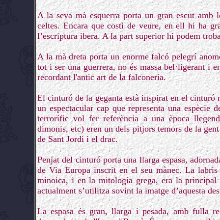
A la seva mà esquerra porta un gran escut amb les
celtes. Encara que costi de veure, en ell hi ha 
l’escriptura ibera. A la part superior hi podem troba
A la mà dreta porta un enorme falcó pelegrí anom
tot i ser una guerrera, no és massa bel·ligerant i e
recordant l'antic art de la falconeria.
El cinturó de la geganta està inspirat en el cinturó
un espectacular cap que representa una espècie d
terrorífic vol fer referència a una època llegen
dimonis, etc) eren un dels pitjors temors de la gen
de Sant Jordi i el drac.
Penjat del cinturó porta una llarga espasa, adornad
de Via Europa inscrit en el seu mànec. La labris 
minoica, i en la mitologia grega, era la principal
actualment s’utilitza sovint la imatge d’aquesta de
La espasa és gran, llarga i pesada, amb fulla rec