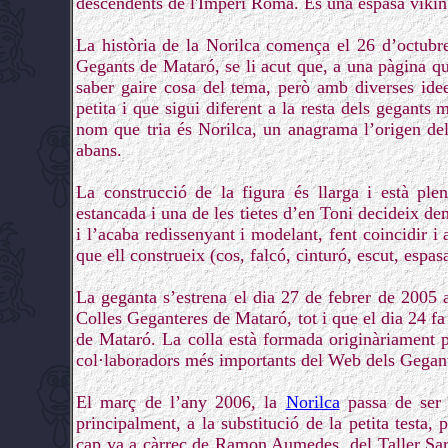
descendents de l'Imperi Romà. És una espasa vikin
La història de la Norilca comença el 26 d’octub
Gegants de Mataró, se li acut que, a una pàgina que
saber gaire cosa del tema, però amb diverses idee
petita i que sigui diferent a la resta dels gegants
nom que tria és Norilca, un anagrama l’origen de
abans.
La construcció de la figura és llarga i està ple
estancada i una de les tietes d’en Toni decideix de
i l’acaba redissenyant i modelant, fent coincidir i 
que ell construeix (cos, falcó, cinturó, escut, espas
La geganta s’estrena el dia 27 de febrer de 2005 
Colles Geganteres de Mataró, tot i que el dia 24 fa
de Mataró. La colla està formada originàriament p
col·laboradors més importants del Web dels Gegan
El març de l’any 2006, la
Norilca
passa de ser 
principalment, a la substitució de la petita testa
cap va a càrrec de Ramon Aumedes, del Taller Sar