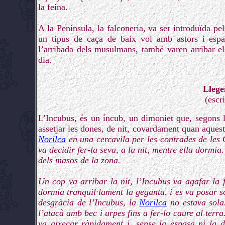
la feina.
A la Península, la falconeria, va ser introduïda pel
un tipus de caça de baix vol amb astors i espa
l’arribada dels musulmans, també varen arribar el
dia.
Llege
(escr
L’Incubus, és un íncub, un dimoniet que, segons 
assetjar les dones, de nit, covardament quan aques
Norilca
en una cercavila per les contrades de les 
va decidir fer-la seva, a la nit, mentre ella dormia
dels masos de la zona.
Un cop va arribar la nit, l’Incubus va agafar la
dormia tranquil·lament la geganta, i es va posar so
desgràcia de l’Incubus, la
Norilca
no estava sola
l’atacà amb bec i urpes fins a fer-lo caure al terr
va aixecar ràpidament i, sense la espasa ni la 