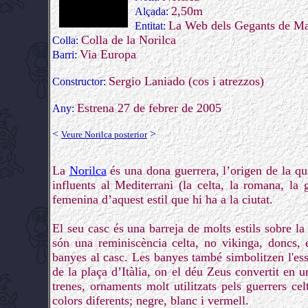
2,50m
Alçada:
La Web dels Gegants de Ma
Entitat:
Colla de la Norilca
Colla:
Via Europa
Barri:
Sergio Laniado (cos i atrezzos)
Constructor:
Estrena 27 de febrer de 2005
Any:
<
>
Veure Norilca posterior
La
Norilca
és una dona guerrera, l’origen de la qua
influents al Mediterrani (la celta, la romana, la 
femenina d’aquest estil que hi ha a la ciutat.
El seu casc és una barreja de molts estils sobre l
són una reminiscència celta, no vikinga, doncs, 
banyes al casc. Les banyes també simbolitzen l'ess
de la plaça d’Itàlia, on el déu Zeus convertit en 
trenes, ornaments molt utilitzats pels guerrers ce
colors diferents; negre, blanc i vermell.