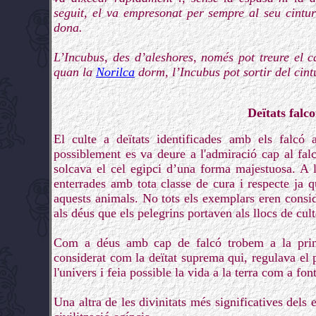
seguit, el va empresonat per sempre al seu cintu
dona.
L’Incubus, des d’aleshores, només pot treure el c
quan la
Norilca
dorm, l’Incubus pot sortir del cintu
Deïtats falc
El culte a deïtats identificades amb els falcó 
possiblement es va deure a l'admiració cap al fal
solcava el cel egipci d’una forma majestuosa. A 
enterrades amb tota classe de cura i respecte ja 
aquests animals. No tots els exemplars eren consid
als déus que els pelegrins portaven als llocs de cult
Com a déus amb cap de falcó trobem a la princi
considerat com la deïtat suprema qui, regulava el p
l'univers i feia possible la vida a la terra com a fon
Una altra de les divinitats més significatives dels 