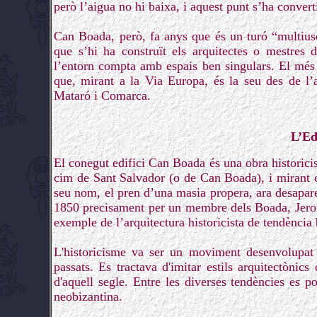
però l’aigua no hi baixa, i aquest punt s’ha convert
Can Boada, però, fa anys que és un turó “multiusos
que s’hi ha construït els arquitectes o mestres 
l’entorn compta amb espais ben singulars. El més 
que, mirant a la Via Europa, és la seu des de l
Mataró i Comarca.
L’Ed
El conegut edifici Can Boada és una obra historicist
cim de Sant Salvador (o de Can Boada), i mirant ca
seu nom, el pren d’una masia propera, ara desapare
1850 precisament per un membre dels Boada, Jeroni 
exemple de l’arquitectura historicista de tendència 
L'historicisme va ser un moviment desenvolupat 
passats. Es tractava d'imitar estils arquitectònics
d'aquell segle. Entre les diverses tendències es 
neobizantina.