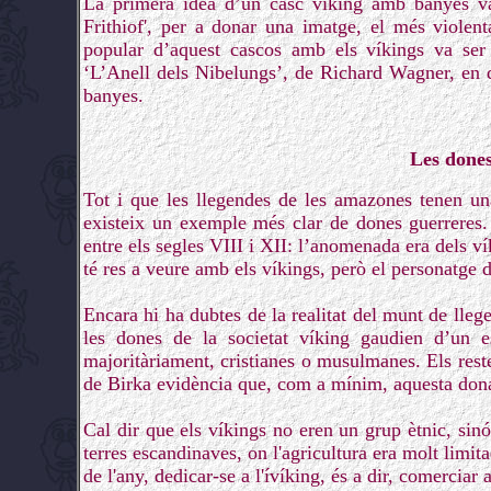
La primera idea d’un casc víking amb banyes v
Frithiof', per a donar una imatge, el més violent
popular d’aquest cascos amb els víkings va ser u
‘L’Anell dels Nibelungs’, de Richard Wagner, en 
banyes.
Les dones
Tot i que les llegendes de les amazones tenen una
existeix un exemple més clar de dones guerreres. 
entre els segles VIII i XII: l’anomenada era dels v
té res a veure amb els víkings, però el personatge 
Encara hi ha dubtes de la realitat del munt de lleg
les dones de la societat víking gaudien d’un est
majoritàriament, cristianes o musulmanes. Els reste
de Birka evidència que, com a mínim, aquesta dona 
Cal dir que els víkings no eren un grup ètnic, sin
terres escandinaves, on l'agricultura era molt limit
de l'any, dedicar-se a l'ívíking, és a dir, comerciar a