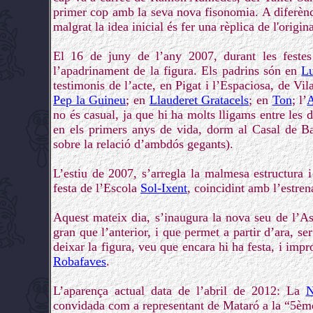
primer cop amb la seva nova fisonomia. A diferència
malgrat la idea inicial és fer una rèplica de l'origi
El 16 de juny de l’any 2007, durant les festes
l’apadrinament de la figura. Els padrins són en
Lu
testimonis de l’acte, en Pigat i l’Espaciosa, de V
Pep la Guineu
; en
Llauderet Gratacels
; en
Ton
; l’
A
no és casual, ja que hi ha molts lligams entre les d
en els primers anys de vida, dorm al Casal de B
sobre la relació d’ambdós gegants).
L’estiu de 2007, s’arregla la malmesa estructura i
festa de l’Escola
Sol-Ixent
, coincidint amb l’estren
Aquest mateix dia, s’inaugura la nova seu de l’A
gran que l’anterior, i que permet a partir d’ara, s
deixar la figura, veu que encara hi ha festa, i impr
Robafaves
.
L’aparença actual data de l’abril de 2012: La
N
convidada com a representant de Mataró a la “5èm