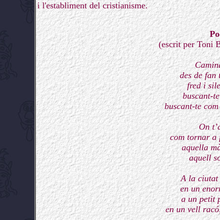
i l'establiment del cristianisme.
Po
(escrit per Toni 
Camina
des de fan
fred i sil
buscant-t
buscant-te com 
On t’
com tornar a f
aquella mà
aquell s
A la ciuta
en un enor
a un petit
en un vell racó,