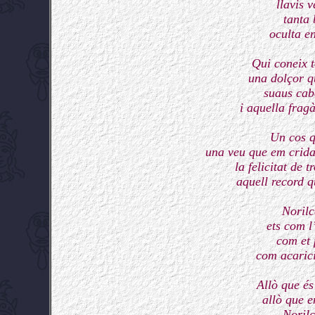
llavis 
tanta 
oculta e
Qui coneix 
una dolçor q
suaus cab
i aquella frag
Un cos qu
una veu que em crida
la felicitat de 
aquell record q
Norilc
ets com l
com et 
com acarici
Allò que és
allò que e
Norilc