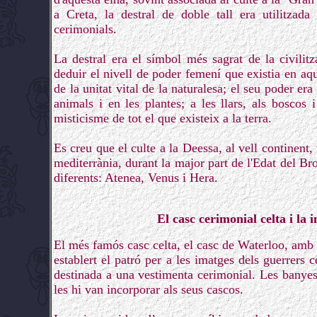
a Creta, la destral de doble tall era utilitzad
cerimonials.
La destral era el símbol més sagrat de la civilit
deduir el nivell de poder femení que existia en aq
de la unitat vital de la naturalesa; el seu poder era
animals i en les plantes; a les llars, als boscos 
misticisme de tot el que existeix a la terra.
Es creu que el culte a la Deessa, al vell continent, 
mediterrània, durant la major part de l'Edat del Bro
diferents: Atenea, Venus i Hera.
El casc cerimonial celta i la 
El més famós casc celta, el casc de Waterloo, amb
establert el patró per a les imatges dels guerrers c
destinada a una vestimenta cerimonial. Les banyes
les hi van incorporar als seus cascos.