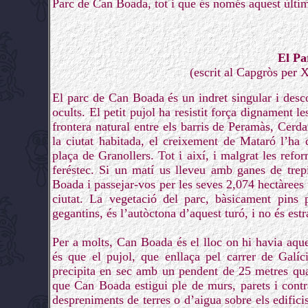
Parc de Can Boada, tot i que és només aquest últim 
El Pa
(escrit al Capgròs per 
El parc de Can Boada és un indret singular i desc
ocults. El petit pujol ha resistit força dignament l
frontera natural entre els barris de Peramàs, Cerd
la ciutat habitada, el creixement de Mataró l’ha 
plaça de Granollers. Tot i així, i malgrat les refo
feréstec. Si un matí us lleveu amb ganes de trep
Boada i passejar-vos per les seves 2,074 hectàrees 
ciutat. La vegetació del parc, bàsicament pins
gegantins, és l’autòctona d’aquest turó, i no és estr
Per a molts, Can Boada és el lloc on hi havia aque
és que el pujol, que enllaça pel carrer de Galí
precipita en sec amb un pendent de 25 metres quan
que Can Boada estigui ple de murs, parets i contraf
despreniments de terres o d’aigua sobre els edificis