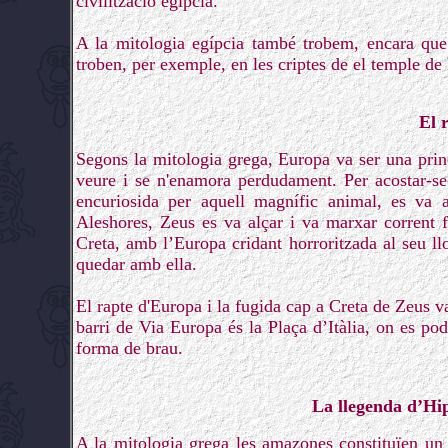
civilització egípcia.
A la mitologia egípcia també trobem, encara que
troben, per exemple, en les criptes de el temple de 
El 
Segons la mitologia grega, Europa va ser una princ
veure i se n'enamora perdudament. Per acostar-se
encuriosida per aquell magnífic animal, es va at
Aleshores, Zeus es va alçar i va marxar corrent f
Creta, amb l’Europa cridant horroritzada al seu llo
quedar amb ella.
El rapte d'Europa i la fugida cap a Creta de Zeus v
barri de Via Europa és la Plaça d’Itàlia, on es po
forma de brau.
La llegenda d’Hip
A la mitologia grega les amazones constituïen un 