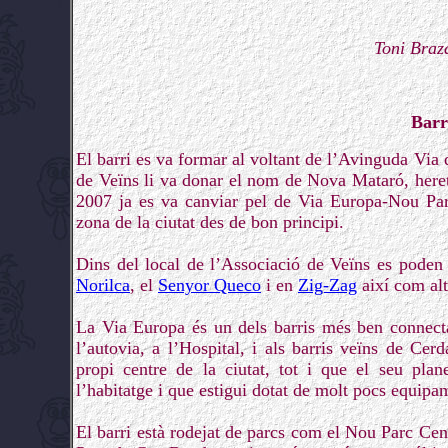
Toni Braz
Barr
El barri es va formar al voltant de l’Avinguda Via
de Veïns li va donar el nom de Nova Mataró, heret
2007 ja es va canviar pel de Via Europa-Nou Parc
zona de la ciutat des de bon principi.
Dins del local de l’Associació de Veïns es poden t
Norilca
, el
Senyor Queco
i en
Zig-Zag
així com alt
La Via Europa és un dels barris més ben connecta
l’autovia, a l’Hospital, i als barris veïns de Ce
propi centre de la ciutat, tot i que el seu plan
l’habitatge i que estigui dotat de molt pocs equipa
El barri està rodejat de parcs com el Nou Parc Cent