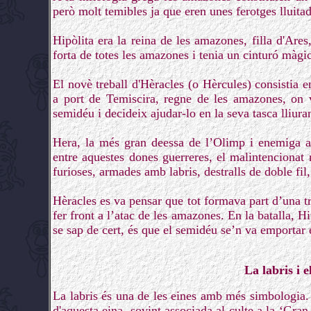
però molt temibles ja que eren unes ferotges lluita
Hipòlita era la reina de les amazones, filla d'Are
forta de totes les amazones i tenia un cinturó màgic
El novè treball d'Hèracles (o Hèrcules) consistia 
a port de Temiscira, regne de les amazones, on v
semidéu i decideix ajudar-lo en la seva tasca lliura
Hera, la més gran deessa de l’Olimp i enemiga ac
entre aquestes dones guerreres, el malintencionat
furioses, armades amb labris, destralls de doble fil
Hèracles es va pensar que tot formava part d’una tr
fer front a l’atac de les amazones. En la batalla, Hi
se sap de cert, és que el semidéu se’n va emportar 
La labris i 
La labris és una de les eines amb més simbologia. J
d'aquesta eina, sovint associada al culte a la ‘Gra