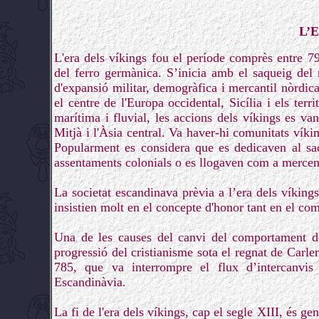
L’E
L'era dels víkings fou el període comprès entre 79
del ferro germànica. S’inicia amb el saqueig del 
d'expansió militar, demogràfica i mercantil nòrdica
el centre de l'Europa occidental, Sicília i els terr
marítima i fluvial, les accions dels víkings es van
Mitjà i l'Àsia central. Va haver-hi comunitats víkin
Popularment es considera que es dedicaven al saq
assentaments colonials o es llogaven com a mercen
La societat escandinava prèvia a l’era dels víkings
insistien molt en el concepte d'honor tant en el co
Una de les causes del canvi del comportament del
progressió del cristianisme sota el regnat de Carlem
785, que va interrompre el flux d’intercanvis
Escandinàvia.
La fi de l'era dels víkings, cap el segle XIII, és ge