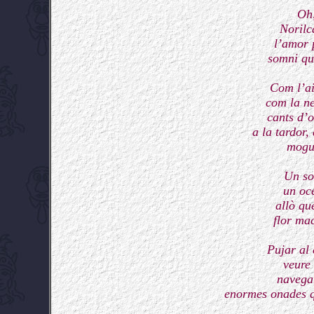
Oh,
Norilc
l’amor 
somni que
Com l’ai
com la ne
cants d’o
a la tardor,
mogud
Un so
un oce
allò que
flor ma
Pujar al
veure 
navega
enormes onades qu