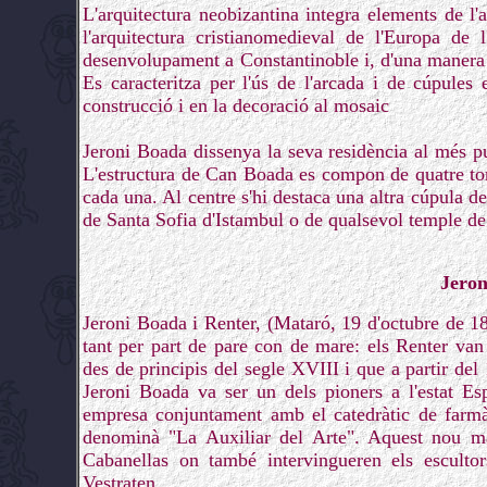
L'arquitectura neobizantina integra elements de l
l'arquitectura cristianomedieval de l'Europa de 
desenvolupament a Constantinoble i, d'una manera 
Es caracteritza per l'ús de l'arcada i de cúpules 
construcció i en la decoració al mosaic
Jeroni Boada dissenya la seva residència al més pur
L'estructura de Can Boada es compon de quatre tor
cada una. Al centre s'hi destaca una altra cúpula d
de Santa Sofia d'Istambul o de qualsevol temple de 
Jeron
Jeroni Boada i Renter, (Mataró, 19 d'octubre de 18
tant per part de pare con de mare: els Renter van
des de principis del segle XVIII i que a partir de
Jeroni Boada va ser un dels pioners a l'estat Es
empresa conjuntament amb el catedràtic de farmà
denominà "La Auxiliar del Arte". Aquest nou mate
Cabanellas on també intervingueren els esculto
Vestraten.