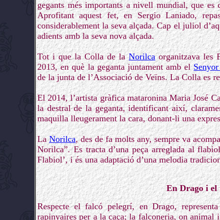
gegants més importants a nivell mundial, que es c
Aprofitant aquest fet, en Sergio Laniado, repa
considerablement la seva alçada. Cap el juliol d’aq
adients amb la seva nova alçada.
Tot i que la Colla de la
Norilca
organitzava les F
2013, en què la geganta juntament amb el
Senyor
de la junta de l’Associació de Veïns. La Colla es
El 2014, l’artista gràfica mataronina Maria José C
la destral de la geganta, identificant així, claram
maquilla lleugerament la cara, donant-li una expre
La
Norilca
, des de fa molts any, sempre va acompa
Norilca”. Es tracta d’una peça arreglada al flab
Flabiol’, i és una adaptació d’una melodia tradici
En Drago i el 
Respecte el falcó pelegrí, en Drago, representa
rapinyaires per a la caça; la falconeria, on animal