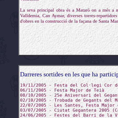
La seva principal obra és a Mataró on a més a m
Valldemia, Can Aymar, diverses torres-repartidor
d'obres en la construcció de la façana de Santa Mar
Darreres sortides en les que ha partici
19/11/2005 - Festa del Col·legi Cor d
06/11/2005 - Festa Major de Teià
08/10/2005 - 25e Aniversari del Gegan
02/10/2005 - Trobada de Gegants del M
22/07/2005 - Les Santes, Festa Major 
03/07/2005 - Ciutat Gegantera 2005 (C
24/06/2005 - Festes del Barri de la V