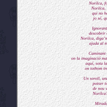
Norilca, f
Norilca, 
qui no h
jo sé, q
Ignorant
descobrir 
Norilca, diga’
ajuda al m
Caminant e
on la imaginació man
aquí, sota l
on tothom tr
Un soroll, un
potser 
de nou 
Norilca?
Mirada 