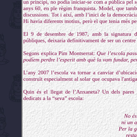
un principi, no podia iniciar-se com a pública pel 
anys 60, en ple règim franquista. Model, que també
discussions. Tot i així, amb l’inici de la democràci
Hi havia diferents motius, però el que tenia més pe
El 9 de desembre de 1987, amb la signatura de
públiques, deixaria definitivament de ser un centre 
Segons explica Pim Montserrat:
Que l’escola pass
podíem perdre l’esperit amb què la vam fundar, per
L’any 2007 l’escola va tornar a canviar d’ubicac
construït especialment al solar que ocupava l'antig
Quin és el llegat de l’Anxaneta? Un dels pares
dedicats a la “seva” escola:
No és
ni un 
Per la g
resta