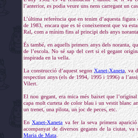
l’anterior, es podia veure uns nens carregant un cast
L’última referència que en tenim d’aquesta figura é
de 1983, encara que es té coneixement que va estar
Ral, com a mínim fins al principi dels anys noranta
És també, en aquells primers anys dels noranta, qua
de l’escola. No sé sap del cert si el gegant origin
inspirada en la vella.
La construcció d’aquest segon
Xanet-Xaneta
, va 
respectius anys (els de 1994, 1995 i 1996) a l’ass
Vilert.
El nou gegant, era mica més baixet que l’original
capa molt curteta de color blau i un vestit blanc 
un trenet, una pilota, un joc de peces, etc.
En
Xanet-Xaneta
va fer la seva primera aparició 
acompanyat de diversos gegants de la ciutat, va s
Maria de Mata
.