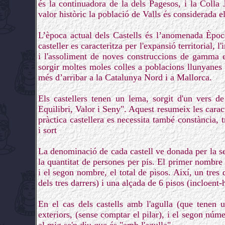
és la continuadora de la dels Pagesos, i la Colla 
valor històric la població de Valls és considerada el
L’època actual dels Castells és l’anomenada Èpoc
casteller es caracteritza per l'expansió territorial,
i l'assoliment de noves construccions de gamma ex
sorgir moltes moles colles a poblacions llunyanes 
més d’arribar a la Catalunya Nord i a Mallorca.
Els castellers tenen un lema, sorgit d'un vers d
Equilibri, Valor i Seny". Aquest resumeix les caract
pràctica castellera es necessita també constància, 
i sort
La denominació de cada castell ve donada per la se
la quantitat de persones per pis. El primer nombre 
i el segon nombre, el total de pisos. Així, un tres
dels tres darrers) i una alçada de 6 pisos (incloent-
En el cas dels castells amb l'agulla (que tenen 
exteriors, (sense comptar el pilar), i el segon núme