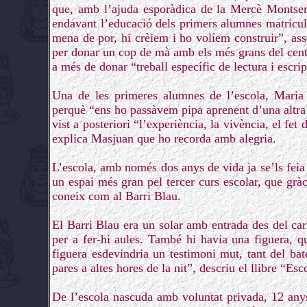
que, amb l’ajuda esporàdica de la Mercè Montserr
endavant l’educació dels primers alumnes matricula
mena de por, hi crèiem i ho volíem construir”, as
per donar un cop de mà amb els més grans del centre 
a més de donar “treball específic de lectura i escrip
Una de les primeres alumnes de l’escola, Maria 
perquè “ens ho passàvem pipa aprenent d’una altra
vist a posteriori “l’experiència, la vivència, el fet
explica Masjuan que ho recorda amb alegria.
L’escola, amb només dos anys de vida ja se’ls feia 
un espai més gran pel tercer curs escolar, que gràc
coneix com al Barri Blau.
El Barri Blau era un solar amb entrada des del car
per a fer-hi aules. També hi havia una figuera, qu
figuera esdevindria un testimoni mut, tant del ba
pares a altes hores de la nit”, descriu el llibre “
De l’escola nascuda amb voluntat privada, 12 any