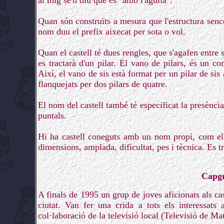
al mig se'n diu que és "amb l'agulla".
Quan són construïts a mesura que l'estructura sencer
nom duu el prefix aixecat per sota o vol.
Quan el castell té dues rengles, que s'agafen entre 
es tractarà d'un pilar. El vano de pilars, és un c
Així, el vano de sis està format per un pilar de sis 
flanquejats per dos pilars de quatre.
El nom del castell també té especificat la presència
puntals.
Hi ha castell coneguts amb un nom propi, com el Ti
dimensions, amplada, dificultat, pes i tècnica. Es t
Capgr
A finals de 1995 un grup de joves aficionats als cast
ciutat. Van fer una crida a tots els interessats 
col·laboració de la televisió local (Televisió de Ma