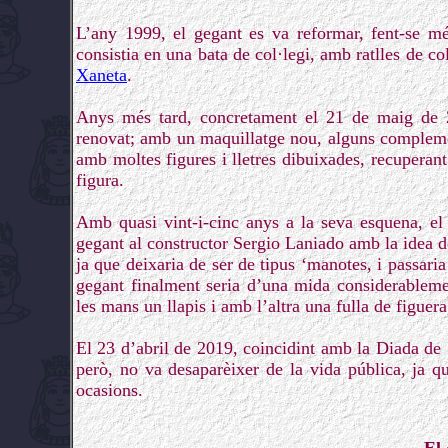
L’any 1999, el gegant es va reformar, fent-se mé
consistia en una bata de col·legi, amb ratlles de c
Xaneta
.
Anys més tard, concretament el 21 de maig de 2
renovat; amb un maquillatge nou, alguns complements
amb moltes figures i lletres dibuixades, recuperant 
figura.
Amb quasi vint-i-cinc anys a la seva esquena, e
gegant al constructor Sergio Laniado amb la idea de 
ja que deixaria de ser de tipus ‘manotes, i passari
gegant finalment seria d’una mida considerableme
les mans un llapis i amb l’altra una fulla de figuera
El 23 d’abril de 2019, coincidint amb la Diada de 
però, no va desaparèixer de la vida pública, ja q
ocasions.