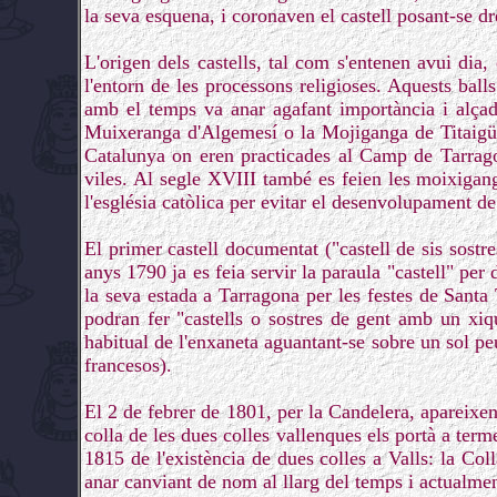
la seva esquena, i coronaven el castell posant-se dre
L'origen dels castells, tal com s'entenen avui dia,
l'entorn de les processons religioses. Aquests bal
amb el temps va anar agafant importància i alçada
Muixeranga d'Algemesí o la Mojiganga de Titaigües
Catalunya on eren practicades al Camp de Tarragon
viles. Al segle XVIII també es feien les moixiga
l'església catòlica per evitar el desenvolupament de 
El primer castell documentat ("castell de sis sostr
anys 1790 ja es feia servir la paraula "castell" per
la seva estada a Tarragona per les festes de Santa
podran fer "castells o sostres de gent amb un xiqu
habitual de l'enxaneta aguantant-se sobre un sol pe
francesos).
El 2 de febrer de 1801, per la Candelera, apareixen
colla de les dues colles vallenques els portà a terme
1815 de l'existència de dues colles a Valls: la Col
anar canviant de nom al llarg del temps i actualmen