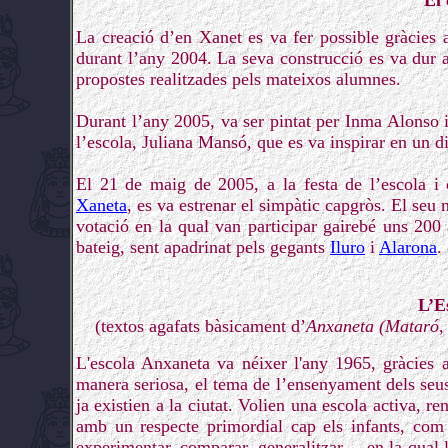
El
La creació d’en Xanet es va fer possible gràcies a
durant l’any 2004. La seva construcció es va dur a
propostes realitzades pels mateixos alumnes.
Durant l’any 2005, va ser pintat per Inma Alonso i
l’escola, Juliana Mansó, que es va inspirar en un d
El 21 de maig de 2005, a la festa de l’escola i
Xaneta
, es va estrenar el simpàtic capgròs. El seu 
votació en la qual van participar gairebé uns 200
bateig, sent apadrinat pels gegants
Iluro
i
Alarona
.
L’E
(textos agafats bàsicament d’
Anxaneta (Mataró,
L'escola Anxaneta va néixer l'any 1965, gràcies 
manera seriosa, el tema de l’ensenyament dels seus
ja existien a la ciutat. Volien una escola activa, r
amb un respecte primordial cap els infants, com 
experimentar, comparar, generalitzar..., en la qual 