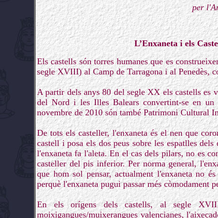
per l'A
L’Enxaneta i els Caste
Els castells són torres humanes que es construeixen
segle XVIII) al Camp de Tarragona i al Penedès, co
A partir dels anys 80 del segle XX els castells es
del Nord i les Illes Balears convertint-se en un
novembre de 2010 són també Patrimoni Cultural I
De tots els casteller, l'enxaneta és el nen que cor
castell i posa els dos peus sobre les espatlles dels
l'enxaneta fa l'aleta. En el cas dels pilars, no es 
casteller del pis inferior. Per norma general, l'e
que hom sol pensar, actualment l'enxaneta no és e
perquè l'enxaneta pugui passar més còmodament pe
En els orígens dels castells, al segle XV
moixigangues/muixerangues valencianes, l'aixecador