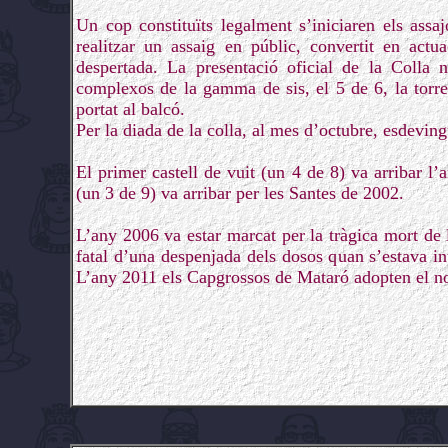
Un cop constituïts legalment s’iniciaren els ass
realitzar un assaig en públic, convertit en actu
despertada. La presentació oficial de la Colla n
complexos de la gamma de sis, el 5 de 6, la torre 
portat al balcó.
Per la diada de la colla, al mes d’octubre, esdeving
El primer castell de vuit (un 4 de 8) va arribar l’
(un 3 de 9) va arribar per les Santes de 2002.
L’any 2006 va estar marcat per la tràgica mort de
fatal d’una despenjada dels dosos quan s’estava in
L’any 2011 els Capgrossos de Mataró adopten el no