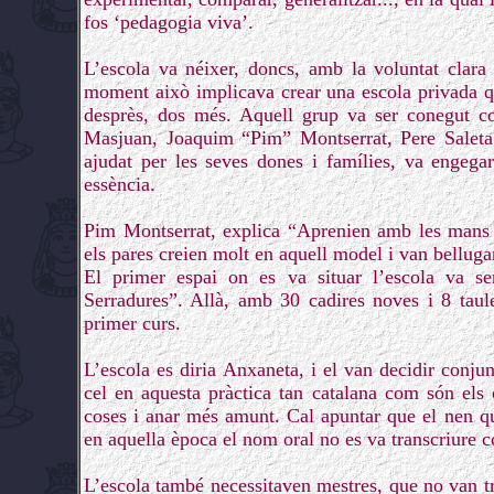
fos ‘pedagogia viva’.
L’escola va néixer, doncs, amb la voluntat clara
moment això implicava crear una escola privada qu
desprès, dos més. Aquell grup va ser conegut c
Masjuan, Joaquim “Pim” Montserrat, Pere Saleta
ajudat per les seves dones i famílies, va engega
essència.
Pim Montserrat, explica “Aprenien amb les mans
els pares creien molt en aquell model i van bellug
El primer espai on es va situar l’escola va s
Serradures”. Allà, amb 30 cadires noves i 8 taule
primer curs.
L’escola es diria Anxaneta, i el van decidir conju
cel en aquesta pràctica tan catalana com són els 
coses i anar més amunt. Cal apuntar que el nen qu
en aquella època el nom oral no es va transcriure
L’escola també necessitaven mestres, que no van t