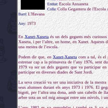
Escola Anxaneta
Entitat:
Colla Gegantera de l'Escola
Colla:
L'Havana
Barri:
1973
Any:
En
Xanet-Xaneta
és un dels gegants més curiosos 
Xaneta, i per l’altre, un home, en Xanet. Aquests d
una mestra de l’escola.
Podem dir que, en
Xanet-Xaneta
com a tal, és el 
estrenar cap a la primavera de l’any 1976, sent du
1979 va ser un dels gegants que va participar en
participar en diverses diades de Sant Jordi.
La seva creació va ser una iniciativa de la mestra
seus alumnes durant els anys 1973 i 1976. El geg
bigoti, per l’altra una dona, amb uns cabells de lla
arbre sota un sol mig amagat entre uns núvols, i un
L’any 1982 es va remodelar i també se li va can