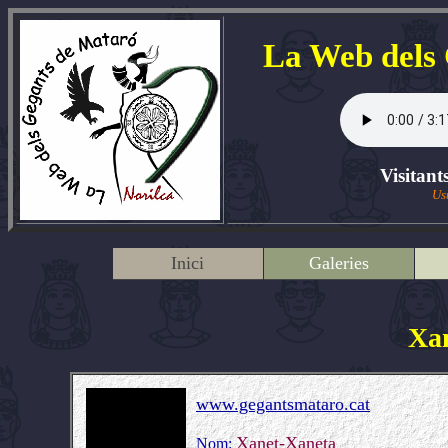
La Web dels
Visitant
Us
Inici
Galeries
Xa
www.gegantsmataro.cat
Xanet-Xaneta
Nom: