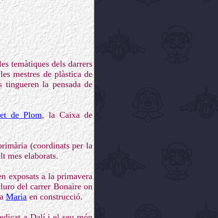
les temàtiques dels darrers
 les mestres de plàstica de
s tingueren la pensada de
det de Plom
, la Caixa de
rimària (coordinats per la
lt mes elaborats.
n exposats a la primavera
luro del carrer Bonaire on
la
Maria
en construcció.
edicat a Dalí i el seu món