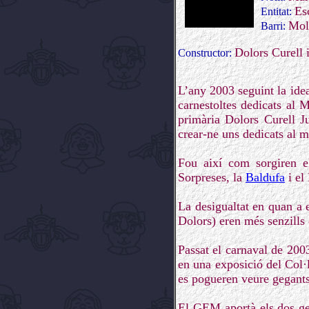
Es
Entitat:
Mol
Barri:
Dolors Curell i
Constructor:
L’any 2003 seguint la idea
carnestoltes dedicats al 
primària Dolors Curell J
crear-ne uns dedicats al m
Fou així com sorgiren 
Sorpreses, la
Baldufa
i el
La desigualtat en quan a 
Dolors) eren més senzills 
Passat el carnaval de 200
en una exposició del Col·
es pogueren veure gegant
El GEM aportà els dos geg