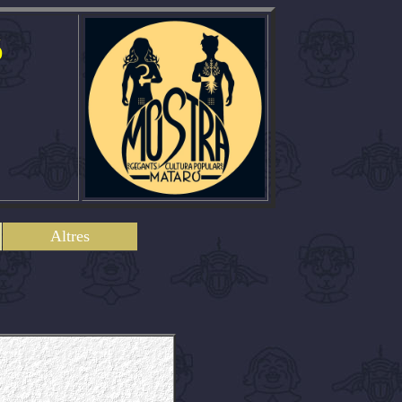
ó
Altres