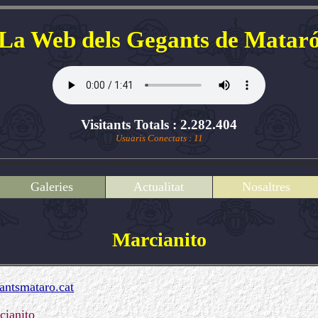
La Web dels Gegants de Matar
Visitants Totals : 2.282.404
Usuaris Conectats : 11
Galeries
Actualitat
Nosaltres
Marcianito
ntsmataro.cat
cianito