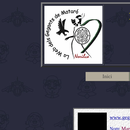
Inici
www.gega
Mar
Nom: