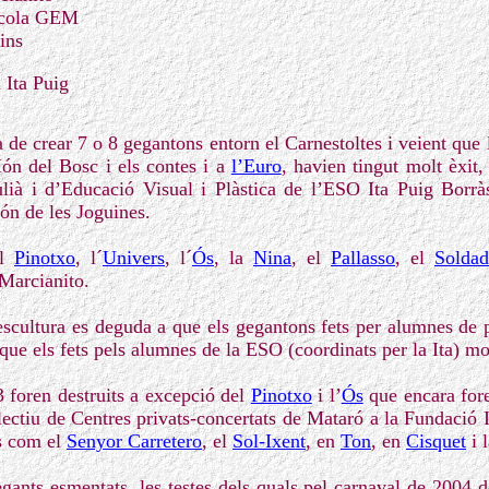
cola GEM
ins
 Ita Puig
 de crear 7 o 8 gegantons entorn el Carnestoltes i veient que 
Món del Bosc i els contes i a
l’Euro
, havien tingut molt èxit,
ulià i d’Educació Visual i Plàstica de l’ESO Ita Puig Borrà
ón de les Joguines.
el
Pinotxo
, l´
Univers
, l´
Ós
, la
Nina
, el
Pallasso
, el
Solda
 Marcianito.
escultura es deguda a que els gegantons fets per alumnes de p
que els fets pels alumnes de la ESO (coordinats per la Ita) mo
3 foren destruits a excepció del
Pinotxo
i l’
Ós
que encara fore
lectiu de Centres privats-concertats de Mataró a la Fundació I
s com el
Senyor Carretero
, el
Sol-Ixent
, en
Ton
, en
Cisquet
i 
ants esmentats, les testes dels quals pel carnaval de 2004 d