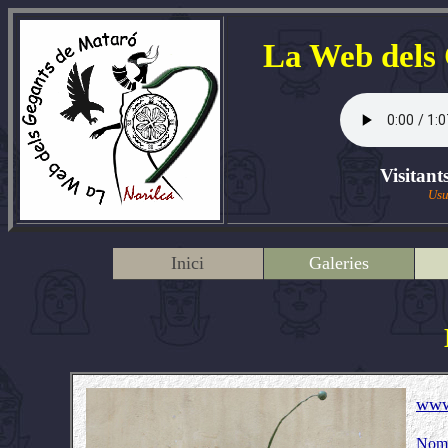
La Web dels
Visitant
Usu
Inici
Galeries
www
Nom