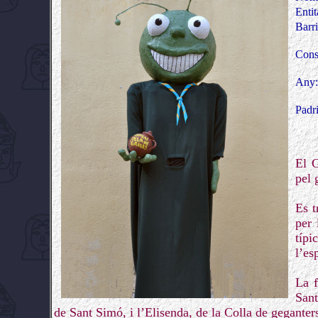
Entit
Barr
Cons
Any
Padr
Padr
El G
pel 
Es t
per 
típi
l’es
La f
Sant
de Sant Simó, i l’Elisenda, de la Colla de geganter