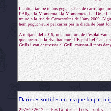
L’entitat també té uns gegants fets de cartró que im
l’Àliga, la Momerota i la Momeroteta i el Drac i e
treure a la rua de Carnestoltes de l’any 2009. Alg
hem pogut veure pel carrer per la diada de Sant Jor
A mitjans del 2019, uns monitors de l’esplai van e
que, arran de la rivalitat entre l’Esplai i el Cau, 
Grills i van destrossar el Grill, causant-li tants da
Darreres sortides en les que ha partici
29/01/2012 - Festa dels Tres Tombs