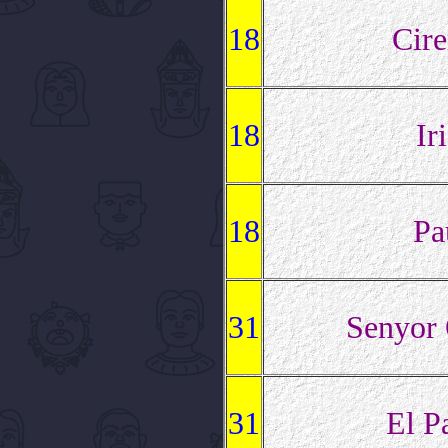
18
Cire
18
Iri
18
Pa
31
Senyor
31
El P