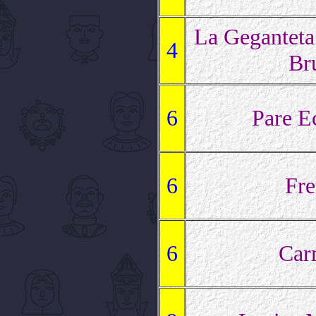
La Geganteta
4
Br
6
Pare E
6
Fre
6
Car