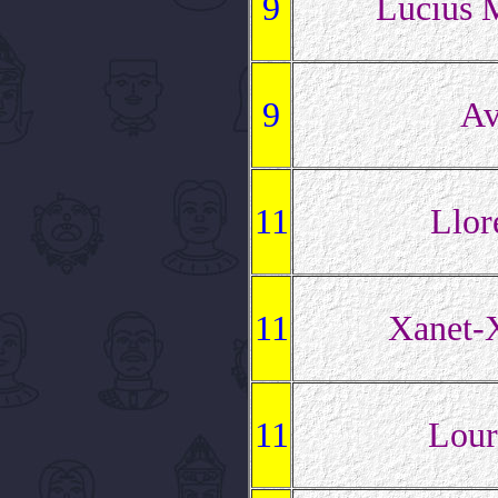
9
Lucius 
9
Av
11
Llor
11
Xanet-
11
Lour