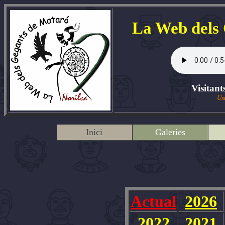
La Web dels
Visitant
Us
Inici
Galeries
Actual
2026
2022
2021