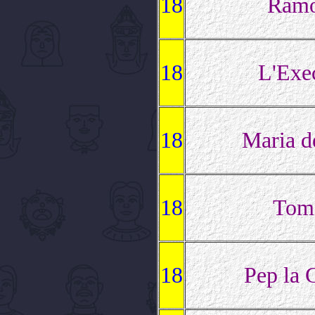
18
Ramo
18
L'Exe
18
Maria d
18
Tom
18
Pep la 