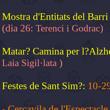
Mostra d'Entitats del Barr
(dia 26:
)
Terenci i Godrac
Matar? Camina per l?Alzh
)
Laia Sigil·lata
Festes de Sant Sim?:
10-29
- Cercavila de l'Espectac