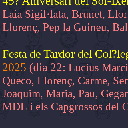
45? Aniversari del Sol-Ixe
Laia Sigil·lata, Brunet, Llo
Llorenç, Pep la Guineu, Ba
Festa de Tardor del Col?l
2025
(dia 22:
Lucius Marci
Queco, Llorenç, Carme, Sen
Joaquim, Maria, Pau, Gegant
MDL i els Capgrossos del C