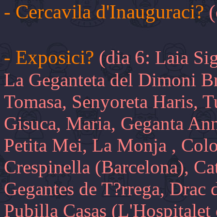
- Cercavila d'Inauguraci?
(
- Exposici?
(dia 6:
Laia Sig
La Geganteta del Dimoni Br
Tomasa, Senyoreta Haris, Tu
Gisuca, Maria, Geganta Anna
Petita Mei, La Monja , Col
Crespinella (Barcelona), Ca
Gegantes de T?rrega, Drac d
Pubilla Casas (L'Hospitalet