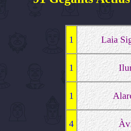
1
Laia Sig
1
Ilu
1
Alar
4
Àv