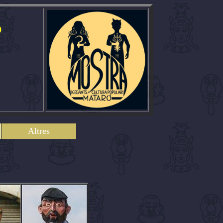
ó
Altres