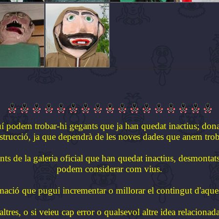
uí podem trobar-hi gegants que ja han quedat inactius; dona
strucció, ja que dependrà de les noves dades que anem trob
nts de la galeria oficial que han quedat inactius, desmontat
podem considerar com vius.
rmació que pugui incrementar o millorar el contingut d'aqu
tres, o si veieu cap error o qualsevol altre idea relacionad