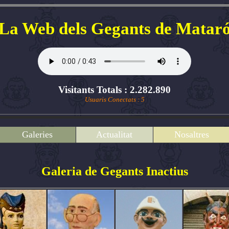
La Web dels Gegants de Matar
Visitants Totals : 2.282.890
Usuaris Conectats : 5
Galeries
Actualitat
Nosaltres
Galeria de Gegants Inactius