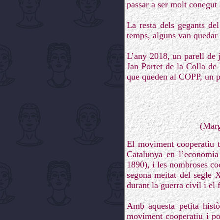
passar a ser molt conegut a
La resta dels gegants de
temps, alguns van quedar e
L’any 2018, un parell de 
Jan Portet de la Colla de
que queden al COPP, un p
(Marg
El moviment cooperatiu té
Catalunya en l’economia
1890), i les nombroses coo
segona meitat del segle X
durant la guerra civil i el
Amb aquesta petita histò
moviment cooperatiu i po