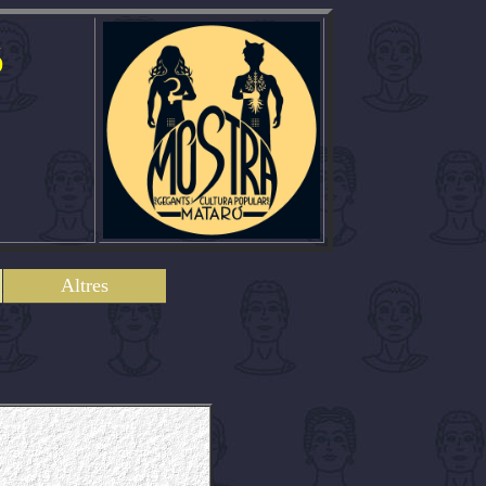
ó
Altres