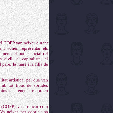
el COPP van néixer durant
a i volien representar els
oment: el poder social (el
 civil, el capitalista, el
l pare, la mare i la filla de
itat artística, pel que van
amb tot tipus de sortides
onins els tenen i recorden
a (COPP) va arrencar com
 Va néixer per cobrir una