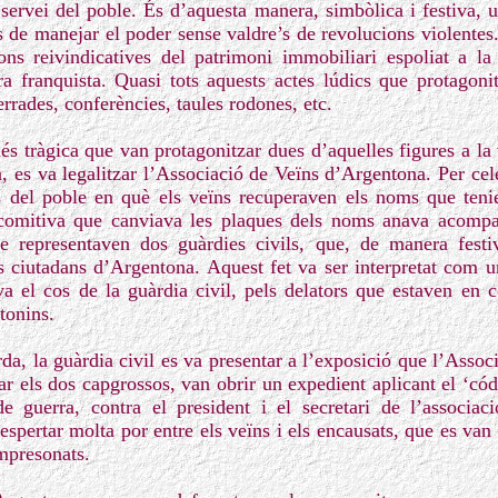
servei del poble. És d’aquesta manera, simbòlica i festiva, u
rs de manejar el poder sense valdre’s de revolucions violentes
cions reivindicatives del patrimoni immobiliari espoliat a 
a franquista. Quasi tots aquests actes lúdics que protagon
rades, conferències, taules rodones, etc.
és tràgica que van protagonitzar dues d’aquelles figures a la
a, es va legalitzar l’Associació de Veïns d’Argentona. Per ce
s del poble en què els veïns recuperaven els noms que teni
 comitiva que canviava les plaques dels noms anava acomp
 representaven dos guàrdies civils, que, de manera festiv
els ciutadans d’Argentona. Aquest fet va ser interpretat com
ava el cos de la guàrdia civil, pels delators que estaven en c
tonins.
rda, la guàrdia civil es va presentar a l’exposició que l’Assoc
ar els dos capgrossos, van obrir un expedient aplicant el ‘cód
e guerra, contra el president i el secretari de l’associ
despertar molta por entre els veïns i els encausats, que es va
empresonats.