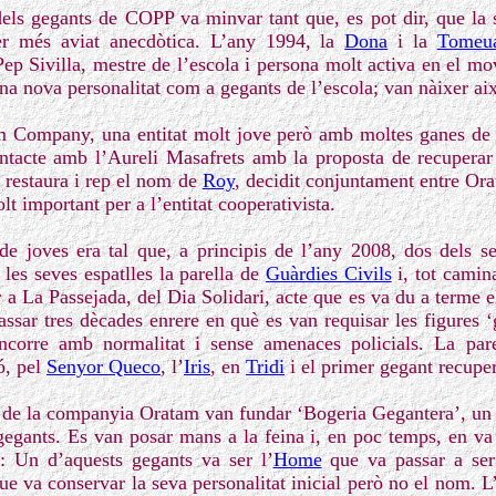
 dels gegants de COPP va minvar tant que, es pot dir, que la s
er més aviat anecdòtica. L’any 1994, la
Dona
i la
Tomeu
 Sivilla, mestre de l’escola i persona molt activa en el mov
 una nova personalitat com a gegants de l’escola; van nàixer ai
 Company, una entitat molt jove però amb moltes ganes de c
ntacte amb l’Aureli Masafrets amb la proposta de recuperar
 restaura i rep el nom de
Roy
, decidit conjuntament entre Ora
t important per a l’entitat cooperativista.
de joves era tal que, a principis de l’any 2008, dos dels s
les seves espatlles la parella de
Guàrdies Civils
i, tot camin
 a La Passejada, del Dia Solidari, acte que es va du a terme 
assar tres dècades enrere en què es van requisar les figures ‘
ncorre amb normalitat i sense amenaces policials. La par
ó, pel
Senyor Queco
, l’
Iris
, en
Tridi
i el primer gegant recupe
 de la companyia Oratam van fundar ‘Bogeria Gegantera’, un 
s gegants. Es van posar mans a la feina i, en poc temps, en va
: Un d’aquests gegants va ser l’
Home
que va passar a se
que va conservar la seva personalitat inicial però no el nom. L