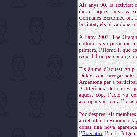
Als anys 90, la activitat
durant aquest anys va s
Germanes Bertomeu on, Pep
la ciutat, els hi va donar
A l’any 2007, The Oratam
cultura es va posar en co
primera, l’Home II que es
record d’un personatge mol
Els ànims d’aquest grup 
Dídac, van carregar sobre 
Argentona per a participar
A diferència del que va p
aquest cop, l’acte va co
acompanyar, per a l’ocasi
Poc després, els membres
a treballar i restaurar el
donar una nova aparença
l’
Executiu
, l’antic Jutge 