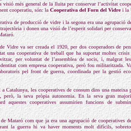
visió més general de la lluita per conservar l’activitat coop
ent cooperatiu, són: la
Cooperativa del Forn del Vidre
i la
ativa de producció de vidre i la segona era una agrupació 
trajectòria i donen una visió de l’esperit solidari per conser
Mataró.
e Vidre va ser creada el 1920, per dos cooperadors de pens
at una cooperativa de treball que ha suportat moltes crisis
vitzar, per voluntat de l’assemblea de socis, i, malgrat le
identitat com empresa cooperativa, però fou militaritzada. Va
aboratoris pel front de guerra, coordinada per la gestió e
vil a Catalunya, les cooperatives de consum dins una mateixa p
e, però, la seva pròpia autonomia. En la seva gran major
 tard aquestes cooperatives assumirien funcions de submin
 de Mataró com que ja era una agrupació de cooperatives d
rant la guerra hi va haver moments molt difícils, sobret