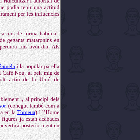
idiculitzar l’autoritat de
que podia tenir una actitud
rament per les influències
carrers de forma habitual.
 de gegants mataronins en
perdura fins avui dia. Als
Pamela
i la popular parella
el Cafè Nou, al bell mig de
olt actiu de la Unió de
blement i, al principi dels
sor
(conegut també com a
da en la
Tomeua
) i l’Home
 figures ja estan acabades
onvertirà posteriorment en