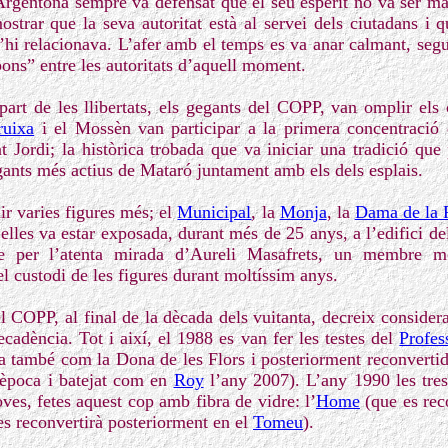
rgentona sempre va defensat que el seu esperit no va ser mai r
ostrar que la seva autoritat està al servei dels ciutadans i 
i relacionava. L’afer amb el temps es va anar calmant, segu
ons” entre les autoritats d’aquell moment.
rt de les llibertats, els gegants del COPP, van omplir els 
ruixa
i el Mossèn van participar a la primera concentració
 Jordi; la històrica trobada que va iniciar una tradició que 
gants més actius de Mataró juntament amb els dels esplais.
ir varies figures més; el
Municipal
, la
Monja
, la
Dama de la 
 elles va estar exposada, durant més de 25 anys, a l’edifici d
pre per l’atenta mirada d’Aureli Masafrets, un membre m
l custodi de les figures durant moltíssim anys.
el COPP, al final de la dècada dels vuitanta, decreix considera
cadència. Tot i així, el 1988 es van fer les testes del
Profes
 també com la Dona de les Flors i posteriorment reconverti
 època i batejat com en
Roy
l’any 2007). L’any 1990 les tres
es, fetes aquest cop amb fibra de vidre: l’
Home
(que es rec
s reconvertirà posteriorment en el
Tomeu
).