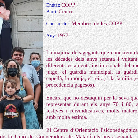
COPP
Entitat:
Centre
Barri:
Membres de les COPP
Constructor:
1977
Any:
La majoria dels gegants que coneixem d
les dècades dels anys setanta i vuitant
diferents estaments institucionals del m
jutge, el guàrdia municipal, la guàrdia
capellà, la monja, el rei...) i la família (e
procedència pagesos).
Encara que no destaquin per la seva qual
representar durant els anys 70 i 80, 
festives i reivindicatives, molts matar
amb molta estima.
El Centre d’Orientació Psicopedagògic
s de la Unió de Cooperadors de Mataró els anys seixanta.