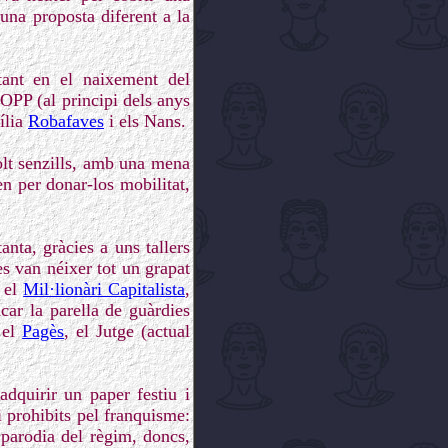
una proposta diferent a la
tant en el naixement del
COPP (al principi dels anys
ília
Robafaves
i els Nans.
olt senzills, amb una mena
n per donar-los mobilitat,
nta, gràcies a uns tallers
es van néixer tot un grapat
 el
Mil·lionàri Capitalista
,
car la parella de guàrdies
 el
Pagès
, el Jutge (actual
adquirir un paper festiu i
i prohibits pel franquisme:
a parodia del règim, doncs,