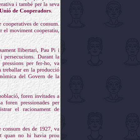
erativa i també per la seva
Unió de Cooperadors
.
de cooperatives de consum.
var el moviment cooperatiu,
ament llibertari, Pau Pi i
 i persecucions. Durant la
s pressions per fer-ho, va
 treballar en la producció
conòmica del Govern de la
oblació, foren invitades a
ia foren pressionades per
istrar el racionament de
e consum des de 1927, va
ot quan no hi havia prou