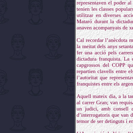
representaven el poder al 
tenien les classes popula
utilitzar en diverses ac
Mataró durant la dictadur
anaven acompanyats de xer
Cal recordar l’anècdota m
la meitat dels anys setant
fer una acció pels carrer
dictadura franquista. La
capgrossos del COPP que
repartien clavells entre 
l’autoritat que represent
franquistes entre els argen
Aquell mateix dia, a la ta
al carrer Gran; van requis
un judici, amb consell d
d’interrogatoris que van 
temor de ser detinguts i 