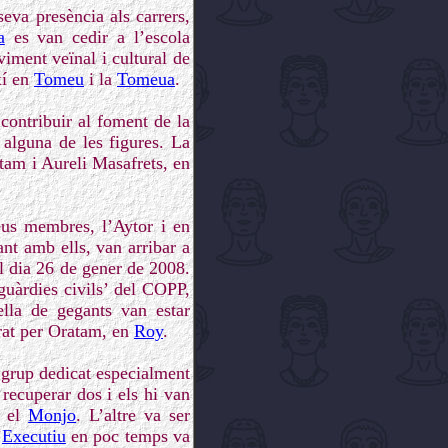
eva presència als carrers,
a
es van cedir a l’escola
iment veïnal i cultural de
xí en
Tomeu
i la
Tomeua
.
ontribuir al foment de la
 alguna de les figures. La
tam i Aureli Masafrets, en
eus membres, l’Aytor i en
ant amb ells, van arribar a
el dia 26 de gener de 2008.
guàrdies civils’ del COPP,
ella de gegants van estar
rat per Oratam, en
Roy
.
grup dedicat especialment
 recuperar dos i els hi van
r el
Monjo
. L’altre va ser
’
Executiu
en poc temps va