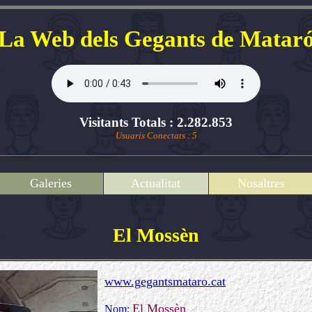
La Web dels Gegants de Matar
Visitants Totals : 2.282.853
Usuaris Conectats : 5
Galeries
Actualitat
Nosaltres
El Mossèn
www.gegantsmataro.cat
El Mossèn
Nom: