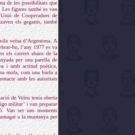
na de les possibilitats que
. Les figures també es van
la Unió de Cooperadors de
itzaven els gegants, també
 vila veïna d’Argentona. A
lebrar-ho, l’any 1977 es va
en els carrers abans de la
anyada per una parella de
a i amb actitud poètica,
 una mofa, com una burla a
ontacte amb les autoritats
iació de Veïns tenia oberta
igo militar’ i van preparar
ació. Van ser uns moments
n amagar a la muntanya per