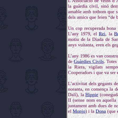
L’Associació de Veïns d’A
la guàrdia civil, sinó dem
amable amb tothom que s’h
dels amics que feien “de b
Un cop recuperada bona pa
L’any 1979, el
Rei
, la
B
motiu de la Diada de Sant
anys vuitanta, eren els ge
L’any 1986 es van constru
de
Guàrdies Civils
. Totes
la Riera, vigilats sem
Cooperadors i que va ser e
L’activitat dels gegants d
noranta, en comença la de
Dalí), la
Hippie
(coneguda
II (sense nom en aquella
juntament amb dues de nov
el
Monjo
) i la
Dona
(que e