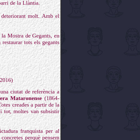
arri de la Llàntia.
 deteriorant molt. Amb el
i la Mostra de Gegants, en
restaurar tots els gegants
 2016)
una ciutat de referència a
era Mataronense
(1864-
otes creades a partir de la
 tot, moltes van subsistir
ctadura franquista per al
s concretes perquè pensem