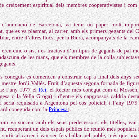
i de creixement espiritual dels membres cooperativistes i com 
r d’animació de Barcelona, va tenir un paper molt impor
t, que es va plasmar, al carrer, amb els primers gegants del 
filar, entre d’altres llocs, per la Riera, acompanyats de la Fam
 eren cinc o sis, i es tractava d’un tipus de gegants de pal m
dascuna de les mans, que els membres de la colla subjectave
gegants.
coneguts es comencen a construir cap a final dels anys seta
pel mestre Jordi Vallès. Fruit d’aquesta segona fornada de figur
ts: l’any 1977 el
Rei
, el Rector més conegut com el Mossèn,
esa o la Vella Groga) i d’entre els capgrossos caldria desta
 seria requisada a Argentona pel cos policial; i l’any 1979
 tard coneguda com la
Princesa
).
com va succeir amb els seus predecessors, els titelles, van 
nt, recuperant un dels espais públics de reunió més populars 
 sortir al carrer i van ser fets ballar pel poble; més que un