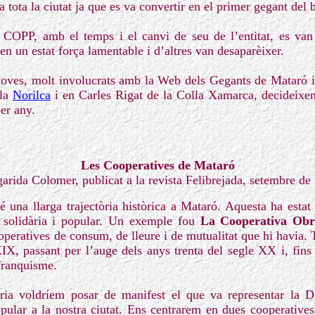
 tota la ciutat ja que es va convertir en el primer gegant del b
l COPP, amb el temps i el canvi de seu de l’entitat, es van
n un estat força lamentable i d’altres van desaparèixer.
joves, molt involucrats amb la Web dels Gegants de Mataró 
 la
Norilca
i en Carles Rigat de la Colla Xamarca, decideixen 
er any.
Les Cooperatives de Mataró
arida Colomer, publicat a la revista Felibrejada, setembre de
 una llarga trajectòria històrica a Mataró. Aquesta ha estat 
 solidària i popular. Un exemple fou
La Cooperativa Obr
peratives de consum, de lleure i de mutualitat que hi havia. T
IX, passant per l’auge dels anys trenta del segle XX i, fins i
 franquisme.
ria voldríem posar de manifest el que va representar la Di
pular a la nostra ciutat. Ens centrarem en dues cooperative