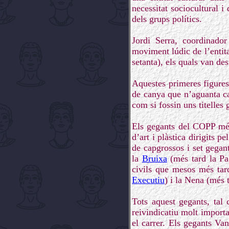
necessitat sociocultural 
dels grups polítics.
Jordi Serra, coordinado
moviment lúdic de l’entita
setanta), els quals van des
Aquestes primeres figures
de canya que n’aguanta ca
com si fossin uns titelles 
Els gegants del COPP més 
d’art i plàstica dirigits 
de capgrossos i set gegan
la
Bruixa
(més tard la Pag
civils que mesos més tard
Executiu
) i la Nena (més
Tots aquest gegants, tal 
reivindicatiu molt importa
el carrer. Els gegants Van