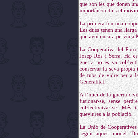
que són les que donen una 
importància dins el movim
La primera fou una cooper
Les dues tenen una llarga 
que avui encara perviu a 
La Cooperativa del Forn d
Josep Ros i Serra. Ha est
guerra no es va col·lecti
conservar la seva pròpia 
de tubs de vidre per a l
Generalitat.
A l’inici de la guerra ci
fusionar-se, sense perdr
col·lectivitzar-se. Més
queviures a la població.
La Unió de Cooperatives
seguir aquest model. Du