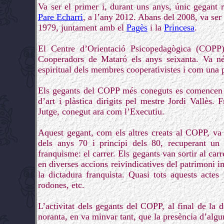
Va ser el primer i, durant uns anys, únic gegant 
Pare Echarri
, a l’any 2012. Abans del 2008, va ser
1979, juntament amb el
Pagès
i la
Princesa
.
El Centre d’Orientació Psicopedagògica (COPP)
Cooperadors de Mataró els anys seixanta. Va néi
espiritual dels membres cooperativistes i com una pr
Els gegants del COPP més coneguts es comencen a c
d’art i plàstica dirigits pel mestre Jordi Vallès. 
Jutge, conegut ara com l’Executiu.
Aquest gegant, com els altres creats al COPP, va a
dels anys 70 i principi dels 80, recuperant un 
franquisme: el carrer. Els gegants van sortir al carr
en diverses accions reivindicatives del patrimoni 
la dictadura franquista. Quasi tots aquests acte
rodones, etc.
L’activitat dels gegants del COPP, al final de la 
noranta, en va minvar tant, que la presència d’algu