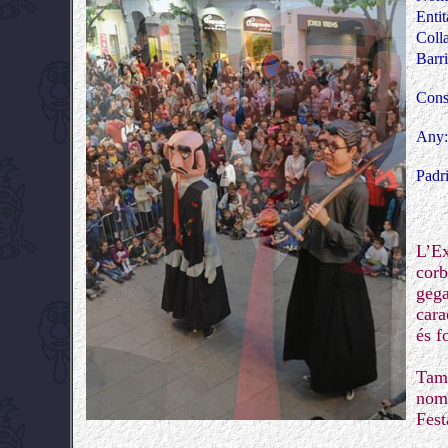
Entit
Coll
Barr
Cons
Any
Padr
Padr
L’Ex
corb
geg
cara
és f
Tamb
nomé
Fest