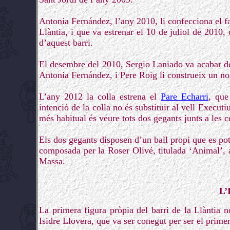
Antonia Fernández, l’any 2010, li confecciona el fa
Llàntia, i que va estrenar el 10 de juliol de 2010
d’aquest barri.
El desembre del 2010, Sergio Laniado va acabar de 
Antonia Fernández, i Pere Roig li construeix un no
L’any 2012 la colla estrena el
Pare Echarri
, que
intenció de la colla no és substituir al vell Executi
més habitual és veure tots dos gegants junts a les ce
Els dos gegants disposen d’un ball propi que es pot
composada per la Roser Olivé, titulada ‘Animal’,
Massa.
L’
La primera figura pròpia del barri de la Llàntia 
Isidre Llovera, que va ser conegut per ser el primer