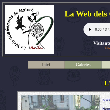
La Web dels
Visitant
Usu
Inici
Galeries
L
www
Nom