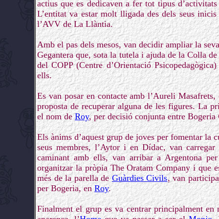
actius que es dedicaven a fer tot tipus d’activitats
L’entitat va estar molt lligada des dels seus inicis
l’AVV de La Llàntia.
Amb el pas dels mesos, van decidir ampliar la seva
Gegantera que, sota la tutela i ajuda de la Colla de
del COPP (Centre d’Orientació Psicopedagògica) p
ells.
Es van posar en contacte amb l’Aureli Masafrets,
proposta de recuperar alguna de les figures. La pr
el nom de
Roy
, per decisió conjunta entre Bogeria
Els ànims d’aquest grup de joves per fomentar la cu
seus membres, l’Aytor i en Dídac, van carregar 
caminant amb ells, van arribar a Argentona per 
organitzar la pròpia The Oratam Company i que es
més de la parella de
Guàrdies Civils
, van particip
per Bogeria, en
Roy
.
Finalment el grup es va centrar principalment en