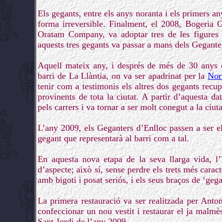
Els gegants, entre els anys noranta i els primers an
forma irreversible. Finalment, el 2008, Bogeria 
Oratam Company, va adoptar tres de les figures i
aquests tres gegants va passar a mans dels Gegante
Aquell mateix any, i després de més de 30 anys d
barri de La Llàntia, on va ser apadrinat per la
Nor
tenir com a testimonis els altres dos gegants recup
provinents de tota la ciutat. A partir d’aquesta dat
pels carrers i va tornar a ser molt conegut a la ciuta
L’any 2009, els Geganters d’Enlloc passen a ser el
gegant que representarà al barri com a tal.
En aquesta nova etapa de la seva llarga vida, l’
d’aspecte; això sí, sense perdre els trets més caract
amb bigoti i posat seriós, i els seus braços de ‘geg
La primera restauració va ser realitzada per Anto
confeccionar un nou vestit i restaurar el ja malm
Sant Jordi de l’any 2009.