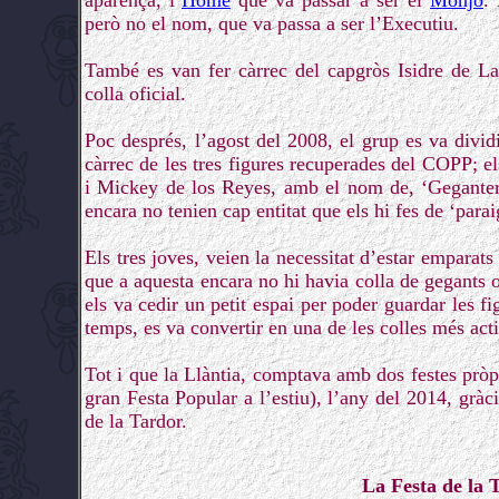
aparença, l’
Home
que va passar a ser el
Monjo
.
però no el nom, que va passa a ser l’Executiu.
També es van fer càrrec del capgròs Isidre de La
colla oficial.
Poc després, l’agost del 2008, el grup es va dividi
càrrec de les tres figures recuperades del COPP; 
i Mickey de los Reyes, amb el nom de, ‘Geganters
encara no tenien cap entitat que els hi fes de ‘para
Els tres joves, veien la necessitat d’estar emparats
que a aquesta encara no hi havia colla de gegants 
els va cedir un petit espai per poder guardar les f
temps, es va convertir en una de les colles més acti
Tot i que la Llàntia, comptava amb dos festes pròpi
gran Festa Popular a l’estiu), l’any del 2014, gràc
de la Tardor.
La Festa de la T