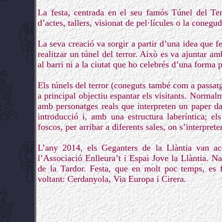
La festa, centrada en el seu famós Túnel del Ter
d’actes, tallers, visionat de pel·lícules o la conegu
La seva creació va sorgir a partir d’una idea que f
realitzar un túnel del terror. Això es va ajuntar am
al barri ni a la ciutat que ho celebrés d’una forma p
Els túnels del terror (coneguts també com a passatg
a principal objectiu espantar els visitants. Normalm
amb personatges reals que interpreten un paper da
introducció i, amb una estructura laberíntica; el
foscos, per arribar a diferents sales, on s’interpret
L’any 2014, els Geganters de la Llàntia van ac
l’Associació Enlleura’t i Espai Jove la Llàntia. Nai
de la Tardor. Festa, que en molt poc temps, es f
voltant: Cerdanyola, Via Europa i Cirera.