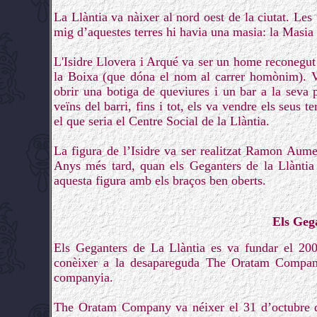
La Llàntia va nàixer al nord oest de la ciutat. Les
mig d’aquestes terres hi havia una masia: la Masia d
L'Isidre Llovera i Arqué va ser un home reconegut 
la Boixa (que dóna el nom al carrer homònim). Va
obrir una botiga de queviures i un bar a la seva
veïns del barri, fins i tot, els va vendre els seus 
el que seria el Centre Social de la Llàntia.
La figura de l’Isidre va ser realitzat Ramon Aume
Anys més tard, quan els Geganters de la Llàntia 
aquesta figura amb els braços ben oberts.
Els Gega
Els Geganters de La Llàntia es va fundar el 20
conèixer a la desapareguda The Oratam Company
companyia.
The Oratam Company va néixer el 31 d’octubre d