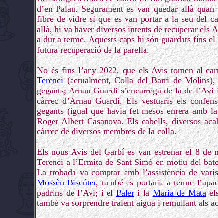
d’en Palau. Segurament es van quedar allà quan l’
fibre de vidre sí que es van portar a la seu del 
allà, hi va haver diversos intents de recuperar els 
a dur a terme. Aquests caps hi són guardats fins el 
futura recuperació de la parella.
No és fins l’any 2022, que els Avis tornen al car
Terenci
(actualment, Colla del Barri de Molins), 
gegants; Arnau Guardi s’encarrega de la de l’Avi
càrrec d’Arnau Guardi. Els vestuaris els confens
gegants (igual que havia fet mesos enrera amb l
Roger Albert Casanova. Els cabells, diversos acab
càrrec de diversos membres de la colla.
Els nous Avis del Garbí es van estrenar el 8 de 
Terenci a l’Ermita de Sant Simó en motiu del bat
La trobada va comptar amb l’assistència de varis
Mossèn Biscúter
, també es portaria a terme l’apa
padrins de l’Avi; i el
Paler
i la
Maria de Mata
el
també va sorprendre traient aigua i remullant als acal