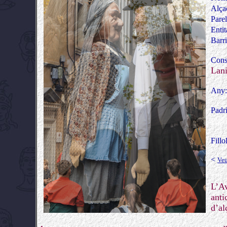
Alça
Parel
Entit
Barr
Cons
Lani
Any
Padr
Padr
Fillo
<
Veu
L’Av
anti
d’al