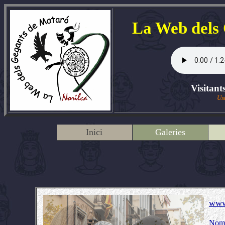
La Web dels
Visitant
Us
Inici
Galeries
www
Nom