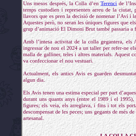
Uns mesos després, la Colla d’en
Terenci
de l’Ins
temps custodien i representen arreu de la ciutat, 
llavors que es pren la decisió de nomenar l’Avi i 
Aquestes però, no seran les úniques figures que el
grup d’animació El Dimoni Brut també passaria a f
Amb l’intesa activitat de la colla gegantera, els
ingressar de nou el 2024 a un taller per refer-ne el
malla de galliner, teles i altres materials. Aquest
va confeccionar el nou vestuari.
Actualment, els antics Avis es guarden desmuntat
algun dia.
Els Avis tenen una estima especial per part d’aque
durant uns quants anys (entre el 1989 i el 1995),
figures; els veia, els arreglava, i fins i tot els p
descompensat de les peces; uns gegants de més de 
artesanal.
LA COLLA G