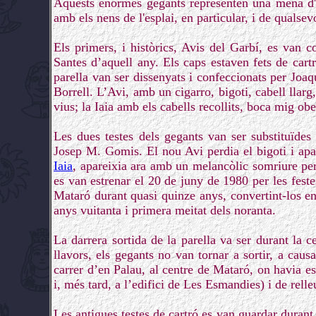
Aquests enormes gegants representen una mena d'ho
amb els nens de l'esplai, en particular, i de qualsev
Els primers, i històrics, Avis del Garbí, es van c
Santes d’aquell any. Els caps estaven fets de cartr
parella van ser dissenyats i confeccionats per Jo
Borrell. L’Avi, amb un cigarro, bigoti, cabell llarg
vius; la Iaia amb els cabells recollits, boca mig obe
Les dues testes dels gegants van ser substituïdes
Josep M. Gomis. El nou Avi perdia el bigoti i ap
Iaia
, apareixia ara amb un melancòlic somriure pe
es van estrenar el 20 de juny de 1980 per les feste
Mataró durant quasi quinze anys, convertint-los e
anys vuitanta i primera meitat dels noranta.
La darrera sortida de la parella va ser durant la 
llavors, els gegants no van tornar a sortir, a caus
carrer d’en Palau, al centre de Mataró, on havia est
i, més tard, a l’edifici de Les Esmandies) i de rel
Les antigues testes de cartró es van guardar durant m