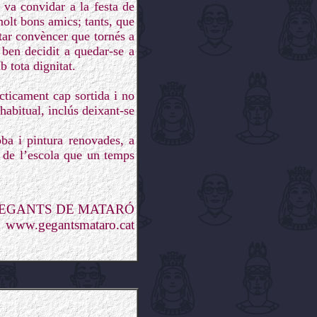
 va convidar a la festa de
molt bons amics; tants, que
entar convèncer que tornés a
 ben decidit a quedar-se a
b tota dignitat.
cticament cap sortida i no
habitual, inclús deixant-se
ba i pintura renovades, a
a de l’escola que un temps
GEGANTS DE MATARÓ
www.gegantsmataro.cat