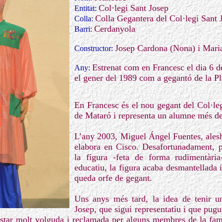
Col·legi Sant Josep
Entitat:
Colla Gegantera del Col·legi Sant 
Colla:
Cerdanyola
Barri:
Josep Cardona (Nona) i Mari
Constructor:
Estrenat com en Francesc el dia 6 d
Any:
el gener del 1989 com a gegantó de la P
En Francesc és el nou gegant del Col·le
de Mataró i representa un alumne més de
L’any 2003, Miguel Ángel Fuentes, alesh
elabora en Cisco. Desafortunadament, p
la figura -feta de forma rudimentària
educatiu, la figura acaba desmantellada 
queda orfe de gegant.
Uns anys més tard, la idea de tenir u
Josep, que sigui representatiu i que pugui
star molt volguda i reclamada per alguns membres de la famí