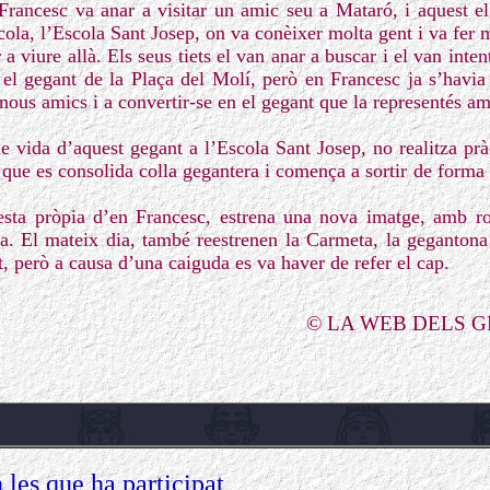
rancesc va anar a visitar un amic seu a Mataró, i aquest el
scola, l’Escola Sant Josep, on va conèixer molta gent i va fer 
 a viure allà. Els seus tiets el van anar a buscar i el van int
 el gegant de la Plaça del Molí, però en Francesc ja s’havia
 nous amics i a convertir-se en el gegant que la representés am
e vida d’aquest gegant a l’Escola Sant Josep, no realitza prà
 que es consolida colla gegantera i comença a sortir de forma 
esta pròpia d’en Francesc, estrena una nova imatge, amb ro
ka. El mateix dia, també reestrenen la Carmeta, la geganton
t, però a causa d’una caiguda es va haver de refer el cap.
© LA WEB DELS 
 les que ha participat