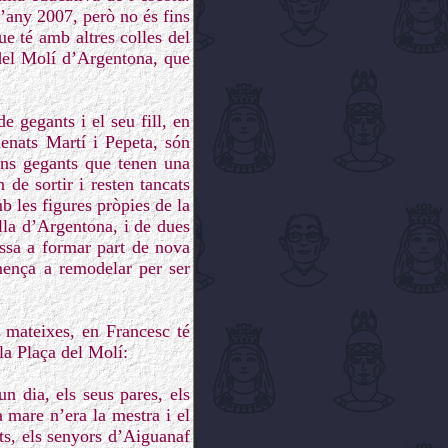
l’any 2007, però no és fins
e té amb altres colles del
 del Molí d’Argentona, que
 gegants i el seu fill, en
enats Martí i Pepeta, són
uns gegants que tenen una
 de sortir i resten tancats
 les figures pròpies de la
lla d’Argentona, i de dues
assa a formar part de nova
mença a remodelar per ser
e mateixes, en Francesc té
la Plaça del Molí:
n dia, els seus pares, els
 mare n’era la mestra i el
ets, els senyors d’Aiguanaf