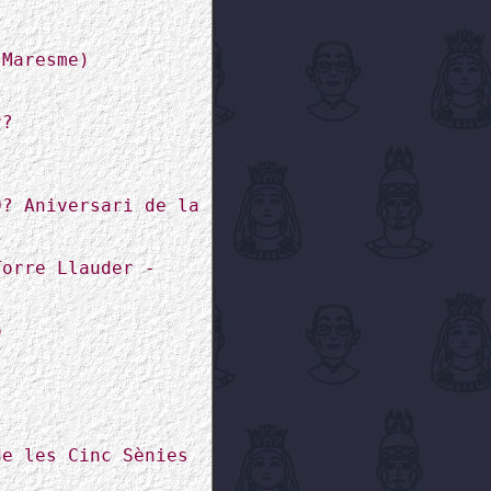
 Maresme)
r?
0? Aniversari de la
Torre Llauder -
ó
de les Cinc Sènies