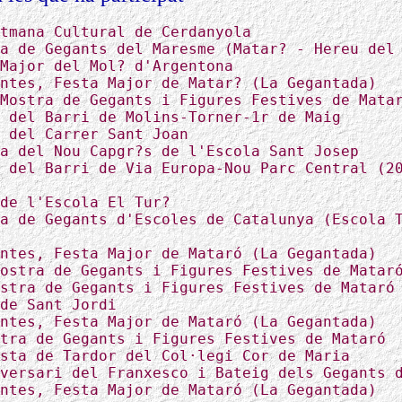
tmana Cultural de Cerdanyola
a de Gegants del Maresme (Matar? - Hereu del
Major del Mol? d'Argentona
ntes, Festa Major de Matar? (La Gegantada)
Mostra de Gegants i Figures Festives de Mata
 del Barri de Molins-Torner-1r de Maig
 del Carrer Sant Joan
a del Nou Capgr?s de l'Escola Sant Josep
 del Barri de Via Europa-Nou Parc Central (2
de l'Escola El Tur?
a de Gegants d'Escoles de Catalunya (Escola 
ntes, Festa Major de Mataró (La Gegantada)
ostra de Gegants i Figures Festives de Matar
stra de Gegants i Figures Festives de Mataró
de Sant Jordi
ntes, Festa Major de Mataró (La Gegantada)
tra de Gegants i Figures Festives de Mataró
sta de Tardor del Col·legi Cor de Maria
versari del Franxesco i Bateig dels Gegants 
ntes, Festa Major de Mataró (La Gegantada)