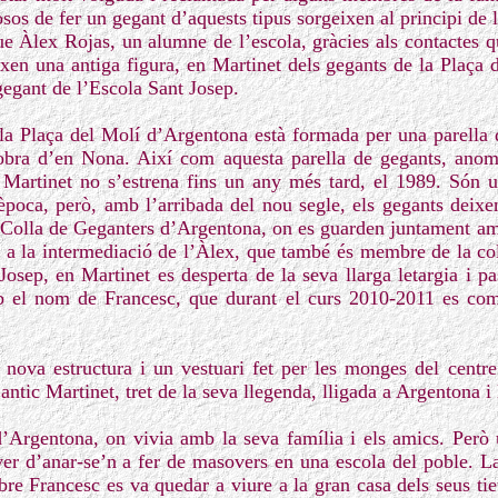
osos de fer un gegant d’aquests tipus sorgeixen al principi de 
e Àlex Rojas, un alumne de l’escola, gràcies als contactes qu
en una antiga figura, en Martinet dels gegants de la Plaça
gegant de l’Escola Sant Josep.
la Plaça del Molí d’Argentona està formada per una parella de
n obra d’en Nona. Així com aquesta parella de gegants, anom
n Martinet no s’estrena fins un any més tard, el 1989. Són 
 època, però, amb l’arribada del nou segle, els gegants deixen
a Colla de Geganters d’Argentona, on es guarden juntament amb
s a la intermediació de l’Àlex, que també és membre de la co
Josep, en Martinet es desperta de la seva llarga letargia i p
b el nom de Francesc, que durant el curs 2010-2011 es co
nova estructura i un vestuari fet per les monges del centr
tic Martinet, tret de la seva llegenda, lligada a Argentona i 
Argentona, on vivia amb la seva família i els amics. Però u
er d’anar-se’n a fer de masovers en una escola del poble. La
bre Francesc es va quedar a viure a la gran casa dels seus ti