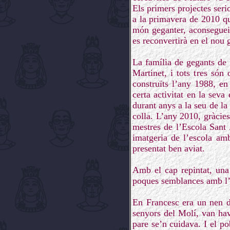
Els primers projectes seri
a la primavera de 2010 qu
món geganter, aconsegueix
es reconvertirà en el nou 
La família de gegants de 
Martinet, i tots tres só
construïts l’any 1988, e
certa activitat en la seva
durant anys a la seu de l
colla. L’any 2010, gràcie
mestres de l’Escola Sant 
imatgeria de l’escola am
presentat ben aviat.
Amb el cap repintat, una 
poques semblances amb l’an
En Francesc era un nen d’
senyors del Molí, van hav
pare se’n cuidava. I el po