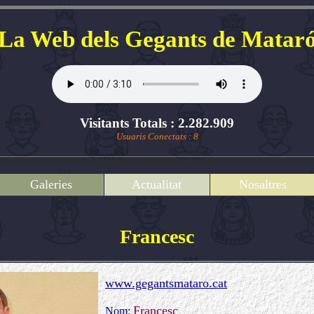
La Web dels Gegants de Matar
Visitants Totals : 2.282.909
Usuaris Conectats : 8
Galeries
Actualitat
Nosaltres
Francesc
www.gegantsmataro.cat
Francesc
Nom: