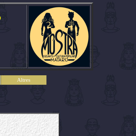
ó
Altres