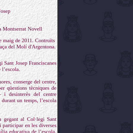
Josep
a Montserrat Novell
e maig de 2011. Contruïts
laça del Molí d'Argentona.
gi Sant Josep Franciscanes
 l’escola.
ores, conserge del centre,
er qüestions tècniques de
- i desinterès del centre
i durant un temps, l’escola
n gegant al Col·legi Sant
 participar en les diverses
lia educativa de l’escola.