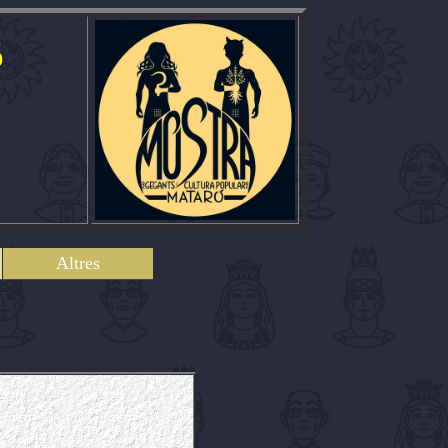
ó
Altres