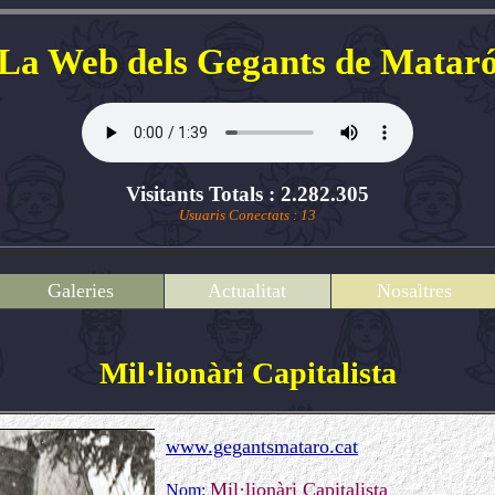
La Web dels Gegants de Matar
Visitants Totals : 2.282.305
Usuaris Conectats : 13
Galeries
Actualitat
Nosaltres
Mil·lionàri Capitalista
www.gegantsmataro.cat
Mil·lionàri Capitalista
Nom: