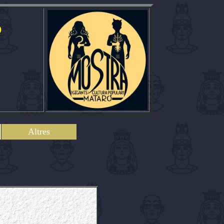
ó
Altres