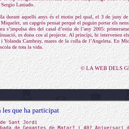
e Sergio Laniado.
olla durant aquells anys és el motiu pel qual, el 3 de juny d
 Miquelet, un capgròs pensat perquè el puguin portar els nens 
ura s’impulsa des del casal d’estiu de l’any 2005: primerame
nuació, es dona cos al projecte. Al principi, hi intervenen els
i Yolanda Cambray, mares de la colla de l’Angeleta. En Miqu
scola de tota la vida.
© LA WEB DELS 
 les que ha participat
de Sant Jordi
bada de Gegantes de Matar? i 40? Aniversari 