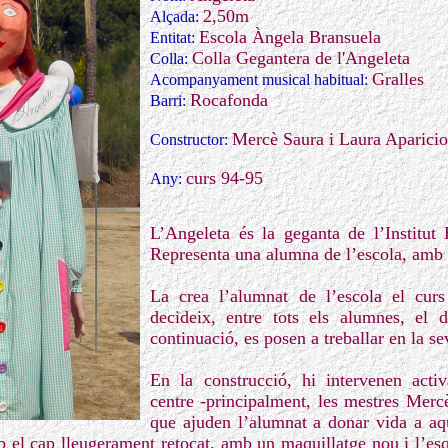
2,50m
Alçada:
Escola Àngela Bransuela
Entitat:
Colla Gegantera de l'Angeleta
Colla:
Gralles
Acompanyament musical habitual:
Rocafonda
Barri:
Mercè Saura i Laura Aparicio
Constructor:
curs 94-95
Any:
L’Angeleta és la geganta de l’Institut
Representa una alumna de l’escola, amb l
La crea l’alumnat de l’escola el cur
decideix, entre tots els alumnes, el d
continuació, es posen a treballar en la se
En la construcció, hi intervenen acti
centre -principalment, les mestres Merc
que ajuden l’alumnat a donar vida a aqu
el cap lleugerament retocat, amb un maquillatge nou i l’esq