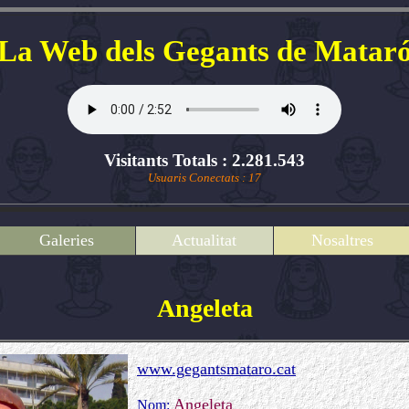
La Web dels Gegants de Matar
Visitants Totals : 2.281.543
Usuaris Conectats : 17
Galeries
Actualitat
Nosaltres
Angeleta
www.gegantsmataro.cat
Angeleta
Nom: