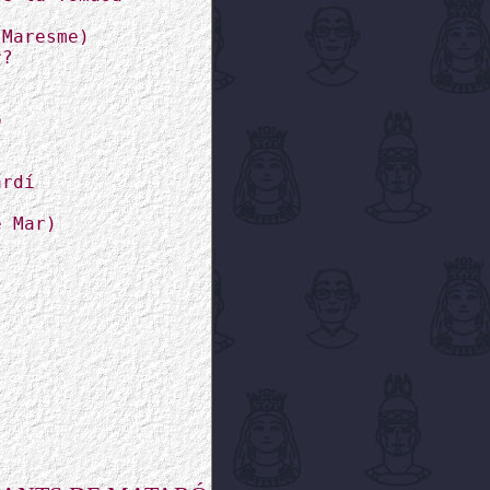
 Maresme)
r?
ó
ardí
e Mar)