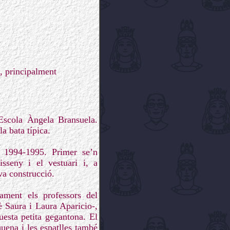
, principalment
 Escola Àngela Bransuela.
a bata típica.
s 1994-1995. Primer se’n
isseny i el vestuari i, a
va construcció.
vament els professors del
è Saura i Laura Aparicio-,
esta petita gegantona. El
uena i les espatlles també