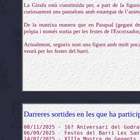
La Girafa està constituïda per, a part de la figura
curiosament uns pantalons amb estampat de l’anima
De la mateixa manera que en Pasqual (gegant del 
pròpia i només sortia per les festes de l'Escorxador
Actualment, segueix sent una figura amb molt poca 
veurà per les festes del barri.
Darreres sortides en les que ha partici
08/11/2025 - 16? Aniversari del Godra
06/09/2025 - Festes del Barri Les San
14/07/2025 - XIIIa Mostra de Gegants 