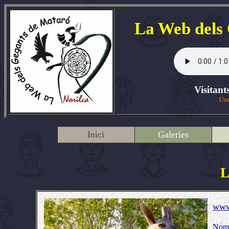
La Web dels
Visitant
Usu
Inici
Galeries
L
www
Nom