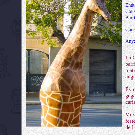
Entit
Coll
Barr
Cons
Any
La G
barr
mate
augm
És u
gega
cari
Va s
fest
de l