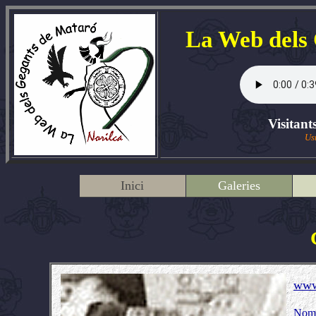
La Web dels
Visitant
Us
Inici
Galeries
www
Nom