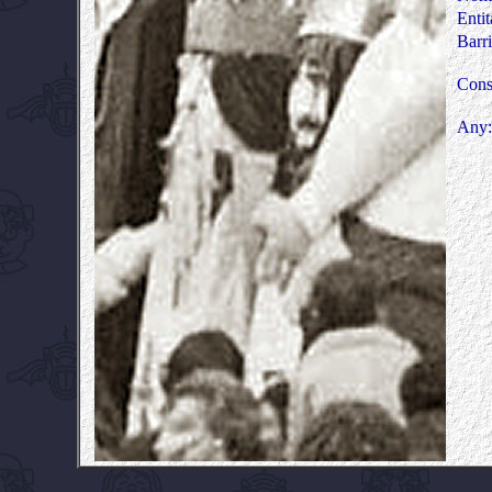
Entit
Barr
Cons
Any