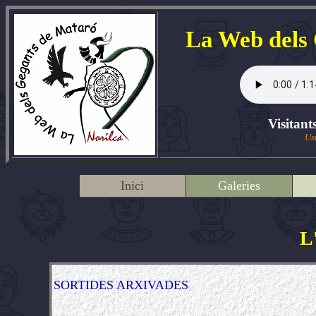
La Web dels
Visitant
Us
Inici
Galeries
L
SORTIDES ARXIVADES