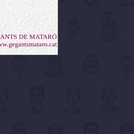
GANTS DE MATARÓ
w.gegantsmataro.cat