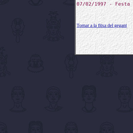
07/02/1997 - Festa 
Tornar a la fitxa del gegant