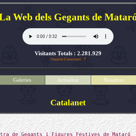
La Web dels Gegants de Matar
Visitants Totals : 2.281.929
Usuaris Conectats : 7
Galeries
Actualitat
Nosaltres
Catalanet
S
tra de Gegants i Figures Festives de Mataró