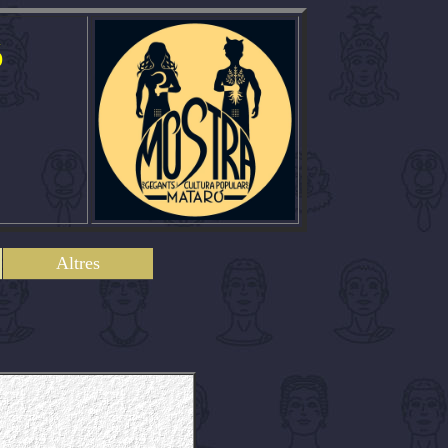
ó
Altres