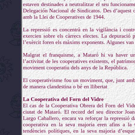
estaven destinades a neutralitzar el seu funcionam
Delegación Nacional de Sindicatos. Des d’aquest 
amb la Llei de Cooperatives de 1944.
La repressió es concentrà en la vigilància i contr
exercien sobre els càrrecs electes. La depuració p
l’exèrcit foren els màxims exponents. Algunes van
Malgrat el franquisme, a Mataró hi va haver un 
l’activitat de les cooperatives existents, el patrimon
moviment cooperatiu dels anys de la República.
El cooperativisme fou un moviment, que, junt amb e
de manera clandestina o bé en llibertat
La Cooperativa del Forn del Vidre
El cas de la Cooperativa Obrera del Forn del Vidr
ciutat de Mataró. El record del seu director Joan
Largo Caballero, encara va reforçar la repressió d
cooperativa en la seva majoria eren afins a la
tendències polítiques, en la seva majoria d’esque