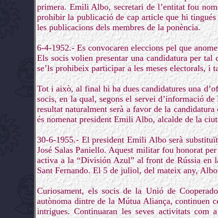
primera. Emili Albo, secretari de l’entitat fou no
prohibir la publicació de cap article que hi tingu
les publicacions dels membres de la ponència.
6-4-1952.- Es convocaren eleccions pel que anom
Els socis volien presentar una candidatura per tal
se’ls prohibeix participar a les meses electorals, i 
Tot i això, al final hi ha dues candidatures una d’of
socis, en la qual, segons el servei d’informació d
resultat naturalment serà a favor de la candidatur
és nomenat president Emili Albo, alcalde de la ciut
30-6-1955.- El president Emili Albo serà substituït
José Salas Paniello. Aquest militar fou honorat per l
activa a la “División Azul” al front de Rússia e
Sant Fernando. El 5 de juliol, del mateix any, Albo 
Curiosament, els socis de la Unió de Cooperadors
autònoma dintre de la Mútua Aliança, continuen ce
intrigues. Continuaran les seves activitats com 