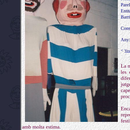
Parel
Entit
Barr
Cons
Any
<
Veu
La m
les 
dife
jutg
cape
proc
Enca
repr
fest
amb molta estima.