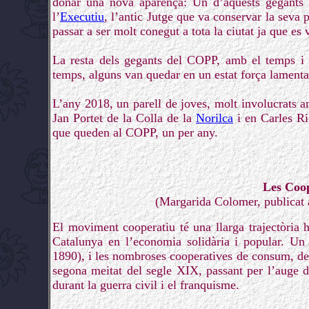
donar una nova aparença: Un d’aquests gegants 
l’
Executiu
, l’antic Jutge que va conservar la seva p
passar a ser molt conegut a tota la ciutat ja que es 
La resta dels gegants del COPP, amb el temps i e
temps, alguns van quedar en un estat força lamentab
L’any 2018, un parell de joves, molt involucrats
Jan Portet de la Colla de la
Norilca
i en Carles Ri
que queden al COPP, un per any.
Les Coop
(Margarida Colomer, publicat a
El moviment cooperatiu té una llarga trajectòria h
Catalunya en l’economia solidària i popular. U
1890), i les nombroses cooperatives de consum, de l
segona meitat del segle XIX, passant per l’auge de
durant la guerra civil i el franquisme.