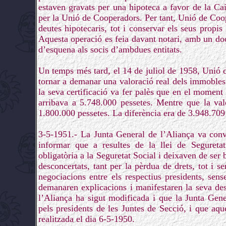
estaven gravats per una hipoteca a favor de la Ca
per la Unió de Cooperadors. Per tant, Unió de Coo
deutes hipotecaris, tot i conservar els seus propis
Aquesta operació es feia davant notari, amb un doc
d’esquena als socis d’ambdues entitats.
Un temps més tard, el 14 de juliol de 1958, Unió
tornar a demanar una valoració real dels immobles
la seva certificació va fer palès que en el moment
arribava a 5.748.000 pessetes. Mentre que la val
1.800.000 pessetes. La diferència era de 3.948.709
3-5-1951.- La Junta General de l’Aliança va conv
informar que a resultes de la llei de Segureta
obligatòria a la Seguretat Social i deixaven de ser 
desconcertats, tant per la pèrdua de drets, tot i 
negociacions entre els respectius presidents, sens
demanaren explicacions i manifestaren la seva des
l’Aliança ha sigut modificada i que la Junta Gener
pels presidents de les Juntes de Secció, i que aqu
realitzada el dia 6-5-1950.