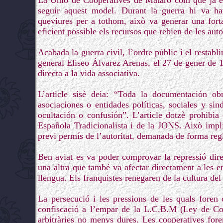
La Unió de Cooperatives de Mataró com que ja e
seguir aquest model. Durant la guerra hi va ha
queviures per a tothom, això va generar una fort
eficient possible els recursos que rebien de les au
Acabada la guerra civil, l’ordre públic i el restabli
general Eliseo Álvarez Arenas, el 27 de gener de 19
directa a la vida associativa.
L’article sisè deia: “Toda la documentación obr
asociaciones o entidades políticas, sociales y si
ocultación o confusión”. L’article dotzè prohibia 
Española Tradicionalista i de la JONS. Això impli
previ permís de l’autoritat, demanada de forma reg
Ben aviat es va poder comprovar la repressió dire
una altra que també va afectar directament a les ent
llengua. Els franquistes renegaren de la cultura del 
La persecució i les pressions de les quals foren
confiscació a l’empar de la L.C.B.M (Ley de Co
arbitràries no menys dures. Les cooperatives fore