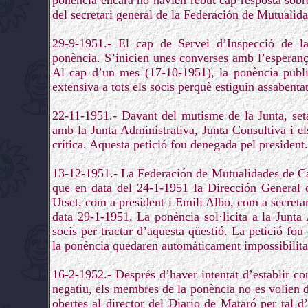
ponència encara no havien rebut cap resposta sobre
del secretari general de la Federación de Mutualid
29-9-1951.- El cap de Servei d’Inspecció de 
ponència. S’inicien unes converses amb l’esperança
Al cap d’un mes (17-10-1951), la ponència public
extensiva a tots els socis perquè estiguin assabentat
22-11-1951.- Davant del mutisme de la Junta, seta
amb la Junta Administrativa, Junta Consultiva i el
crítica. Aquesta petició fou denegada pel president.
13-12-1951.- La Federación de Mutualidades de Ca
que en data del 24-1-1951 la Dirección General d
Utset, com a president i Emili Albo, com a secretar
data 29-1-1951. La ponència sol·licita a la Junta
socis per tractar d’aquesta qüestió. La petició 
la ponència quedaren automàticament impossibilitats
16-2-1952.- Després d’haver intentat d’establir co
negatiu, els membres de la ponència no es volien do
obertes al director del Diario de Mataró per tal 