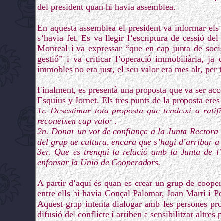
del president quan hi havia assemblea.
En aquesta assemblea el president va informar els 
s’havia fet. Es va llegir l’escriptura de cessió d
Monreal i va expressar “que en cap junta de soci
gestió” i va criticar l’operació immobiliària, j
immobles no era just, el seu valor era més alt, per 
Finalment, es presentà una proposta que va ser acc
Esquius y Jornet. Els tres punts de la proposta eres
1r. Desestimar tota proposta que tendeixi a ratif
reconeixen cap valor .
2n. Donar un vot de confiança a la Junta Rectora a
del grup de cultura, encara que s’hagi d’arribar a
3er. Que es trenqui la relació amb la Junta de l
enfonsar la Unió de Cooperadors.
A partir d’aquí és quan es crear un grup de cooper
entre ells hi havia Gonçal Palomar, Joan Martí i P
Aquest grup intenta dialogar amb les persones prot
difusió del conflicte i arriben a sensibilitzar altre