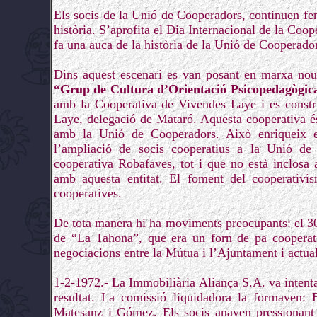
Els socis de la Unió de Cooperadors, continuen fent
història. S’aprofita el Dia Internacional de la Coope
fa una auca de la història de la Unió de Cooperadors
Dins aquest escenari es van posant en marxa nous
“Grup de Cultura d’Orientació Psicopedagògi
amb la Cooperativa de Vivendes Laye i es constru
Laye, delegació de Mataró. Aquesta cooperativa és
amb la Unió de Cooperadors. Això enriqueix e
l’ampliació de socis cooperatius a la Unió de 
cooperativa Robafaves, tot i que no està inclosa
amb aquesta entitat. El foment del cooperativ
cooperatives.
De tota manera hi ha moviments preocupants: el 30
de “La Tahona”, que era un forn de pa cooperati
negociacions entre la Mútua i l’Ajuntament i actua
1-2-1972.- La Immobiliària Aliança S.A. va intent
resultat. La comissió liquidadora la formaven: 
Matesanz i Gómez. Els socis anaven pressionant 