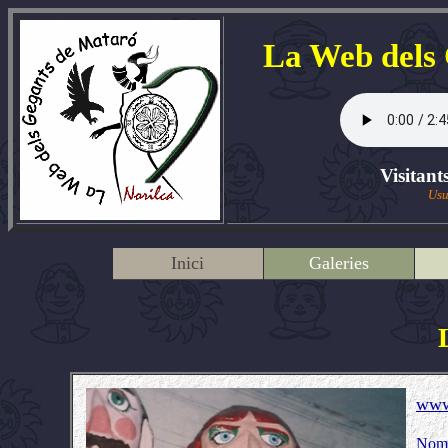
La Web dels
Visitant
Usu
Inici
Galeries
www
Nom