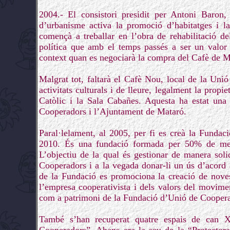
2004.- El consistori presidit per Antoni Baron,
d’urbanisme activa la promoció d’habitatges i la
començà a treballar en l’obra de rehabilitació 
política que amb el temps passés a ser un valor 
context quan es negociarà la compra del Cafè de M
Malgrat tot, faltarà el Cafè Nou, local de la Unió
activitats culturals i de lleure, legalment la propi
Catòlic i la Sala Cabañes. Aquesta ha estat una 
Cooperadors i l’Ajuntament de Mataró.
Paral·lelament, al 2005, per fi es creà la Funda
2010. És una fundació formada per 50% de me
L’objectiu de la qual és gestionar de manera solid
Cooperadors i a la vegada donar-li un ús d’acord 
de la Fundació es promociona la creació de noves 
l’empresa cooperativista i dels valors del movim
com a patrimoni de la Fundació d’Unió de Cooperado
També s’han recuperat quatre espais de can X