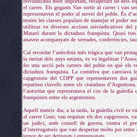
reivindicatiu molt important, recuperant un dels es
el carrer. Els gegants Van sortir al carrer i van s
representaven el poder al servei del poble. És d’aq
tenien les classes populars de manejar el poder se
utilitzar en diverses accions reivindicatives de
Mataró durant la dictadura franquista. Quasi tot
anaven acompanyats de xerrades, conferències, taul
Cal recordar l’anècdota més tràgica que van protag
la meitat dels anys setanta, es va legalitzar l’Ass
fer una acció pels carrers del poble en què els 
dictadura franquista. La comitiva que canviava 
capgrossos del COPP que representaven dos guàr
repartien clavells entre els ciutadans d’Argenton
l’autoritat que representava el cos de la guàrdia 
franquistes entre els argentonins.
Aquell mateix dia, a la tarda, la guàrdia civil es v
al carrer Gran; van requisar els dos capgrossos, va
un judici, amb consell de guerra, contra el pre
d’interrogatoris que van despertar molta por entre
temor de ser detinguts i empresonats.