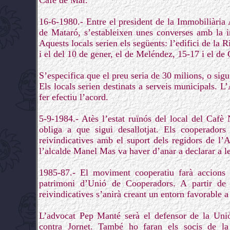
Cafè de Mar.
16-6-1980.- Entre el president de la Immobiliària
de Mataró, s’estableixen unes converses amb la i
Aquests locals serien els següents: l’edifici de la 
i el del 10 de gener, el de Meléndez, 15-17 i el de 
S’especifica que el preu seria de 30 milions, o sigui
Els locals serien destinats a serveis municipals. 
fer efectiu l’acord.
5-9-1984.- Atès l’estat ruïnós del local del Cafè 
obliga a que sigui desallotjat. Els cooperadors 
reivindicatives amb el suport dels regidors de l’A
l’alcalde Manel Mas va haver d’anar a declarar a l
1985-87.- El moviment cooperatiu farà accions r
patrimoni d’Unió de Cooperadors. A partir de p
reivindicatives s’anirà creant un entorn favorable a
L’advocat Pep Manté serà el defensor de la Unió
contra Jornet. També ho faran els socis de la