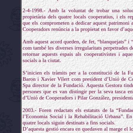
2-4-1998.- Amb la voluntat de trobar una soluc
propietària dels quatre locals cooperatius, i els
que els comprometen a dedicar aquest patrimoni a 
Cooperadors renúncia a la propietat en favor d’aq
Amb aquest acord queden, de fet, “blanquejats” i “a
com també les diverses irregularitats perpetrades d
retornar aquests espais als cooperativistes i aqu
socials a la ciutat.
S’inicien els tràmits per a la constitució de la 
Baron i Xavier Vilert com president d’Unió de Co
Spa director de la Fundació. Aquesta Gestora tindrà
persones que es van distingir per la seva tasca en
d’Unió de Cooperadors i Pilar González, president
2003.- Foren redactats els estatuts de la “Fun
l’Economia Social i la Rehabilitació Urbana”. En a
quatre locals siguin destinats a fins socials.
D’aquesta gestió encara en quedaven al marge el l