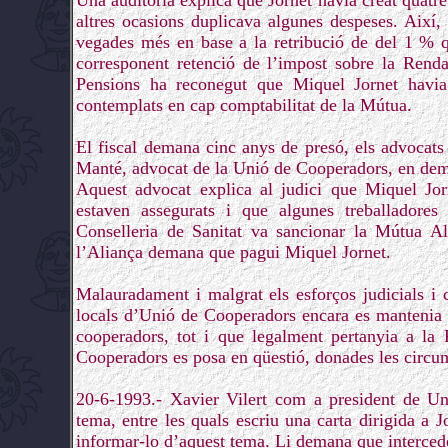
Una auditoria explica que Jornet havia creat quatr
altres ocasions duplicava algunes despeses. Així
vegades més en base a la retribució de del 1 % q
corresponent retenció de l’impost sobre la Renda
Pensions ha reconegut que Miquel Jornet havi
contemplats en cap comptabilitat de la Mútua.
El fiscal demana cinc anys de presó, els advocat
Manté, advocat de la Unió de Cooperadors, en dem
Aquest advocat explica al judici que Miquel Jo
estaven assegurats i que algunes treballadores 
Conselleria de Sanitat va sancionar la Mútua 
l’Aliança demana que pagui Miquel Jornet.
Malauradament i malgrat els esforços judicials i c
locals d’Unió de Cooperadors encara es mantenia e
cooperadors, tot i que legalment pertanyia a la
Cooperadors es posa en qüestió, donades les circu
20-6-1993.- Xavier Vilert com a president de Un
tema, entre les quals escriu una carta dirigida a 
informar-lo d’aquest tema. Li demana que intercedei