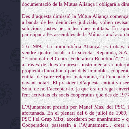
documentació de la Mútua Aliança i obligarà a dimi
Des d’aquesta dimissió la Mútua Aliança començarà
a banda de les denúncies judicials, volien revisar 
solucions justes per a les dues entitats. En a
participar a les assembles de la Mútua i així acord
5-6-1989.- La Immobiliària Aliança, es trobava e
vendre quatre locals a la societat Reparada, S.A,
“Economat del Centre Federalista Republicà”, “La
a traves de dues empreses instrumentals i interp
propietat d’una bona part dels immobles cooperat
entitat de caire religiós mataronina, la Fundaci
davant notari. El president d’aquesta entitat va se
Solà, de no l’acceptar-lo, ja que era un regal enver
fent activitats els socis cooperatius que des de 197
L’Ajuntament presidit per Manel Mas, del PSC, i 
afortunada. En el plenari del 6 de juliol de 1989,
PSC i el Grup Mixt, acordaren per unanimitat: « q
Cooperadors passessin a l’Ajuntament... crear 