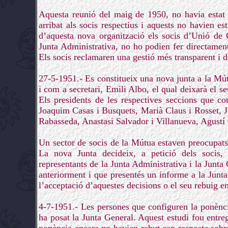
Aquesta reunió del maig de 1950, no havia estat 
arribat als socis respectius i aquests no havien es
d’aquesta nova organització els socis d’Unió de 
Junta Administrativa, no ho podien fer directament
Els socis reclamaren una gestió més transparent i d
27-5-1951.- Es constitueix una nova junta a la Mút
i com a secretari, Emili Albo, el qual deixarà el se
Els presidents de les respectives seccions que c
Joaquim Casas i Busquets, Marià Claus i Rosset, 
Rabasseda, Anastasi Salvador i Villanueva, Agustí 
Un sector de socis de la Mútua estaven preocupats
La nova Junta decideix, a petició dels socis,
representants de la Junta Administrativa i la Junta 
anteriorment i que presentés un informe a la Junta
l’acceptació d’aquestes decisions o el seu rebuig e
4-7-1951.- Les persones que configuren la ponènci
ha posat la Junta General. Aquest estudi fou entre