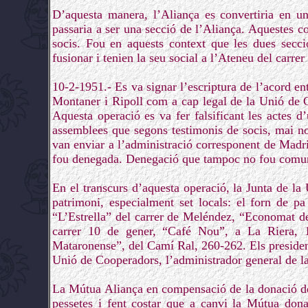
D’aquesta manera, l’Aliança es convertiria en u
passaria a ser una secció de l’Aliança. Aquestes 
socis. Fou en aquests context que les dues secci
fusionar i tenien la seu social a l’Ateneu del carrer
10-2-1951.- Es va signar l’escriptura de l’acord en
Montaner i Ripoll com a cap legal de la Unió de C
Aquesta operació es va fer falsificant les actes d
assemblees que segons testimonis de socis, mai no 
van enviar a l’administració corresponent de Madrid,
fou denegada. Denegació que tampoc no fou comuni
En el transcurs d’aquesta operació, la Junta de la
patrimoni, especialment set locals: el forn de p
“L’Estrella” del carrer de Meléndez, “Economat del
carrer 10 de gener, “Café Nou”, a La Riera, 
Mataronense”, del Camí Ral, 260-262. Els preside
Unió de Cooperadors, l’administrador general de la
La Mútua Aliança en compensació de la donació d
pessetes i fent costar que a canvi la Mútua donar