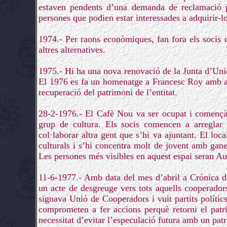
estaven pendents d’una demanda de reclamació per
persones que podien estar interessades a adquirir-lo
1974.- Per raons econòmiques, fan fora els socis 
altres alternatives.
1975.- Hi ha una nova renovació de la Junta d’Un
El 1976 es fa un homenatge a Francesc Roy amb ag
recuperació del patrimoni de l’entitat.
28-2-1976.- El Cafè Nou va ser ocupat i començà a
grup de cultura. Els socis comencen a arreglar
col·laborar altra gent que s’hi va ajuntant. El loc
culturals i s’hi concentra molt de jovent amb ganes
Les persones més visibles en aquest espai seran Au
11-6-1977.- Amb data del mes d’abril a Crónica de 
un acte de desgreuge vers tots aquells cooperadors
signava Unió de Cooperadors i vuit partits pol
comprometen a fer accions perquè retorni el patr
necessitat d’evitar l’especulació futura amb un pat