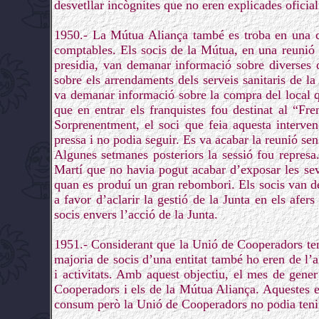
desvetllar incògnites que no eren explicades ofici
1950.- La Mútua Aliança també es troba en una cr
comptables. Els socis de la Mútua, en una reunió 
presidia, van demanar informació sobre diverses 
sobre els arrendaments dels serveis sanitaris de la
va demanar informació sobre la compra del local que
que en entrar els franquistes fou destinat al “Fr
Sorprenentment, el soci que feia aquesta interven
pressa i no podia seguir. Es va acabar la reunió sen
Algunes setmanes posteriors la sessió fou represa.
Martí que no havia pogut acabar d’exposar les se
quan es produí un gran rebombori. Els socis van de
a favor d’aclarir la gestió de la Junta en els afe
socis envers l’acció de la Junta.
1951.- Considerant que la Unió de Cooperadors te
majoria de socis d’una entitat també ho eren de l’al
i activitats. Amb aquest objectiu, el mes de gene
Cooperadors i els de la Mútua Aliança. Aquestes e
consum però la Unió de Cooperadors no podia tenir