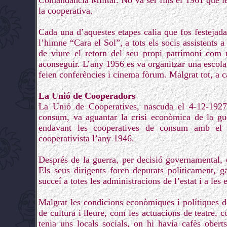
Comandància Militar. No va ser fins el 1961 que les 
la cooperativa.
Cada una d’aquestes etapes calia que fos festejada 
l’himne “Cara el Sol”, a tots els socis assistents 
de viure el retorn del seu propi patrimoni com 
aconseguir. L’any 1956 es va organitzar una escola p
feien conferències i cinema fòrum. Malgrat tot, a ca
La Unió de Cooperadors
La Unió de Cooperatives, nascuda el 4-12-1927 
consum, va aguantar la crisi econòmica de la gue
endavant les cooperatives de consum amb el s
cooperativista l’any 1946.
Després de la guerra, per decisió governamental,
Els seus dirigents foren depurats políticament, g
succeí a totes les administracions de l’estat i a les 
Malgrat les condicions econòmiques i polítiques 
de cultura i lleure, com les actuacions de teatre, 
tenia uns locals socials, on hi havia cafès obert