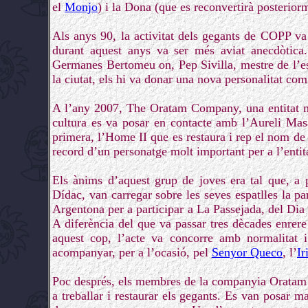
el
Monjo
) i la Dona (que es reconvertirà posterior
Als anys 90, la activitat dels gegants de COPP va 
durant aquest anys va ser més aviat anecdòtic
Germanes Bertomeu on, Pep Sivilla, mestre de l’es
la ciutat, els hi va donar una nova personalitat com
A l’any 2007, The Oratam Company, una entitat mo
cultura es va posar en contacte amb l’Aureli Mas
primera, l’Home II que es restaura i rep el nom d
record d’un personatge molt important per a l’entita
Els ànims d’aquest grup de joves era tal que, a 
Dídac, van carregar sobre les seves espatlles la pa
Argentona per a participar a La Passejada, del Dia 
A diferència del que va passar tres dècades enrere
aquest cop, l’acte va concorre amb normalitat i
acompanyar, per a l’ocasió, pel
Senyor Queco
, l’
Ir
Poc després, els membres de la companyia Oratam 
a treballar i restaurar els gegants. Es van posar m