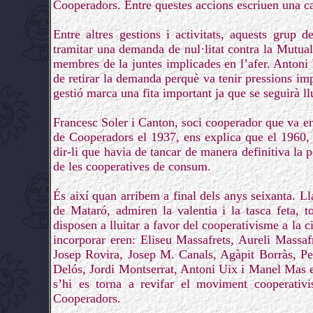
Cooperadors. Entre questes accions escriuen una ca
Entre altres gestions i activitats, aquests grup
tramitar una demanda de nul·litat contra la Mutualit
membres de la juntes implicades en l’afer. Antoni
de retirar la demanda perquè va tenir pressions imp
gestió marca una fita important ja que se seguirà ll
Francesc Soler i Canton, soci cooperador que va en
de Cooperadors el 1937, ens explica que el 1960,
dir-li que havia de tancar de manera definitiva la po
de les cooperatives de consum.
És així quan arribem a final dels anys seixanta. L
de Mataró, admiren la valentia i la tasca feta, to
disposen a lluitar a favor del cooperativisme a la 
incorporar eren: Eliseu Massafrets, Aureli Massa
Josep Rovira, Josep M. Canals, Agàpit Borràs, 
Delós, Jordi Montserrat, Antoni Uix i Manel Mas e
s’hi es torna a revifar el moviment cooperativ
Cooperadors.