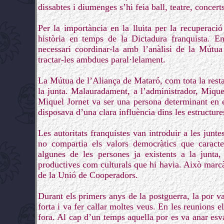
dissabtes i diumenges s’hi feia ball, teatre, concert
Per la importància en la lluita per la recuperaci
història en temps de la Dictadura franquista. E
necessari coordinar-la amb l’anàlisi de la Mútua
tractar-les ambdues paral·lelament.
La Mútua de l’Aliança de Mataró, com tota la rest
la junta. Malauradament, a l’administrador, Miquel
Miquel Jornet va ser una persona determinant en e
disposava d’una clara influència dins les estructure
Les autoritats franquistes van introduir a les jun
no compartia els valors democràtics que caracte
algunes de les persones ja existents a la junta, 
productives com culturals que hi havia. Això marcà
de la Unió de Cooperadors.
Durant els primers anys de la postguerra, la por va
forta i va fer callar moltes veus. En les reunions e
fora. Al cap d’un temps aquella por es va anar esva