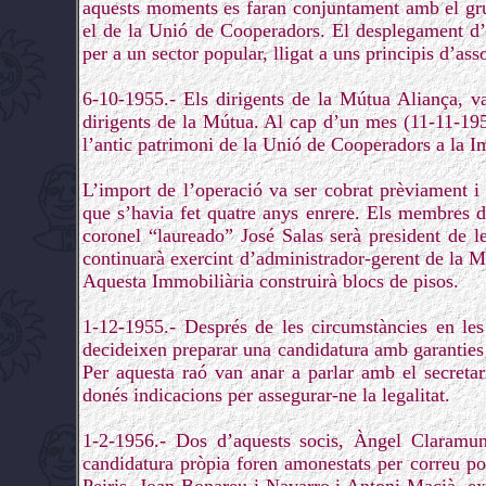
aquests moments es faran conjuntament amb el grup
el de la Unió de Cooperadors. El desplegament d’a
per a un sector popular, lligat a uns principis d’as
6-10-1955.- Els dirigents de la Mútua Aliança, v
dirigents de la Mútua. Al cap d’un mes (11-11-195
l’antic patrimoni de la Unió de Cooperadors a la I
L’import de l’operació va ser cobrat prèviament i
que s’havia fet quatre anys enrere. Els membres de
coronel “laureado” José Salas serà president de le
continuarà exercint d’administrador-gerent de la 
Aquesta Immobiliària construirà blocs de pisos.
1-12-1955.- Després de les circumstàncies en les
decideixen preparar una candidatura amb garanties 
Per aquesta raó van anar a parlar amb el secreta
donés indicacions per assegurar-ne la legalitat.
1-2-1956.- Dos d’aquests socis, Àngel Claramun
candidatura pròpia foren amonestats per correu post