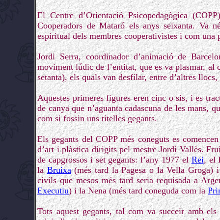
El Centre d’Orientació Psicopedagògica (COPP)
Cooperadors de Mataró els anys seixanta. Va néi
espiritual dels membres cooperativistes i com una pr
Jordi Serra, coordinador d’animació de Barcel
moviment lúdic de l’entitat, que es va plasmar, al 
setanta), els quals van desfilar, entre d’altres lloc
Aquestes primeres figures eren cinc o sis, i es tr
de canya que n’aguanta cadascuna de les mans, que
com si fossin uns titelles gegants.
Els gegants del COPP més coneguts es comencen a c
d’art i plàstica dirigits pel mestre Jordi Vallès. F
de capgrossos i set gegants: l’any 1977 el
Rei
, el
la
Bruixa
(més tard la Pagesa o la Vella Groga) i 
civils que mesos més tard seria requisada a Argen
Executiu
) i la Nena (més tard coneguda com la
Pri
Tots aquest gegants, tal com va succeir amb els s