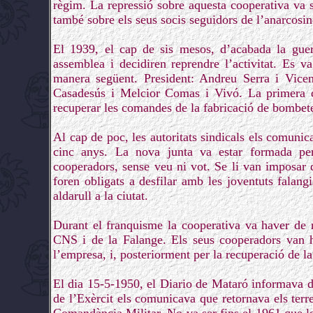
règim. La repressió sobre aquesta cooperativa va se
també sobre els seus socis seguidors de l’anarcosin
El 1939, el cap de sis mesos, d’acabada la guerr
assemblea i decidiren reprendre l’activitat. Es v
manera següent. President: Andreu Serra i Vicens
Casadesús i Melcior Comas i Vivó. La primera co
recuperar les comandes de la fabricació de bombetes
Al cap de poc, les autoritats sindicals els comunica
cinc anys. La nova junta va estar formada per
cooperadors, sense veu ni vot. Se li van imposar d
foren obligats a desfilar amb les joventuts falan
aldarull a la ciutat.
Durant el franquisme la cooperativa va haver de res
CNS i de la Falange. Els seus cooperadors van h
l’empresa, i, posteriorment per la recuperació de la
El dia 15-5-1950, el Diario de Mataró informava de
de l’Exèrcit els comunicava que retornava els terr