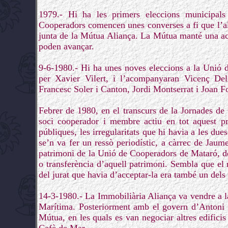
1979.- Hi ha les primers eleccions municipal
Cooperadors comencen unes converses a fi que l’al
junta de la Mútua Aliança. La Mútua manté una actit
poden avançar.
9-6-1980.- Hi ha unes noves eleccions a la Unió 
per Xavier Vilert, i l’acompanyaran Vicenç Deló
Francesc Soler i Canton, Jordi Montserrat i Joan F
Febrer de 1980, en el transcurs de la Jornades d
soci cooperador i membre actiu en tot aquest pr
públiques, les irregularitats que hi havia a les du
se’n va fer un ressò periodístic, a càrrec de Jaum
patrimoni de la Unió de Cooperadors de Mataró, de 
o transferència d’aquell patrimoni. Sembla que el
del jurat que havia d’acceptar-la era també un dels 
14-3-1980.- La Immobiliària Aliança va vendre a l
Marítima. Posteriorment amb el govern d’Antoni B
Mútua, en les quals es van negociar altres edifici