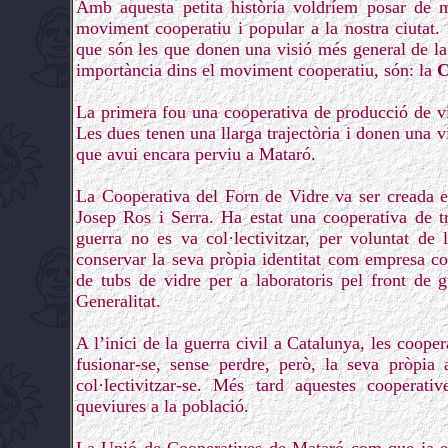
Amb aquesta petita història voldríem posar de ma
moviment cooperatiu i popular a la nostra ciutat
que són les que donen una visió més general de la l
importància dins el moviment cooperatiu, són: la
C
La primera fou una cooperativa de producció de v
Les dues tenen una llarga trajectòria i donen una v
que avui encara perviu a Mataró.
La Cooperativa del Forn de Vidre va ser creada e
Josep Ros i Serra. Ha estat una cooperativa de tr
guerra no es va col·lectivitzar, per voluntat de 
conservar la seva pròpia identitat com empresa coo
de tubs de vidre per a laboratoris pel front de 
Generalitat.
A l’inici de la guerra civil a Catalunya, les coop
fusionar-se, sense perdre, però, la seva pròpia
col·lectivitzar-se. Més tard aquestes cooperat
queviures a la població.