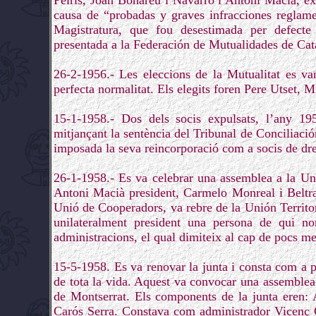
Peiris, Joan Bonareu i Navarro i Antoni Macià, exp
causa de “probadas y graves infracciones reglame
Magistratura, que fou desestimada per defect
presentada a la Federación de Mutualidades de Cat
26-2-1956.- Les eleccions de la Mutualitat es va
perfecta normalitat. Els elegits foren Pere Utset, M
15-1-1958.- Dos dels socis expulsats, l’any 19
mitjançant la sentència del Tribunal de Conciliación 
imposada la seva reincorporació com a socis de dre
26-1-1958.- Es va celebrar una assemblea a la Uni
Antoni Macià president, Carmelo Monreal i Beltra
Unió de Cooperadors, va rebre de la Unión Territo
unilateralment president una persona de qui n
administracions, el qual dimiteix al cap de pocs me
15-5-1958. Es va renovar la junta i consta com a
de tota la vida. Aquest va convocar una assemblea
de Montserrat. Els components de la junta eren: 
Carós Serra. Constava com administrador Vicenç C