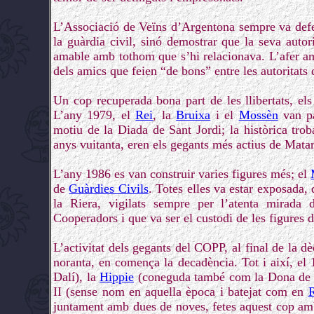
L’Associació de Veïns d’Argentona sempre va defens
la guàrdia civil, sinó demostrar que la seva autori
amable amb tothom que s’hi relacionava. L’afer am
dels amics que feien “de bons” entre les autoritats
Un cop recuperada bona part de les llibertats, el
L’any 1979, el
Rei
, la
Bruixa
i el
Mossèn
van pa
motiu de la Diada de Sant Jordi; la històrica trob
anys vuitanta, eren els gegants més actius de Mata
L’any 1986 es van construir varies figures més; el
de
Guàrdies Civils
. Totes elles va estar exposada,
la Riera, vigilats sempre per l’atenta mirad
Cooperadors i que va ser el custodi de les figures 
L’activitat dels gegants del COPP, al final de la dè
noranta, en comença la decadència. Tot i així, el 
Dalí), la
Hippie
(coneguda també com la Dona de le
II (sense nom en aquella època i batejat com en
juntament amb dues de noves, fetes aquest cop amb