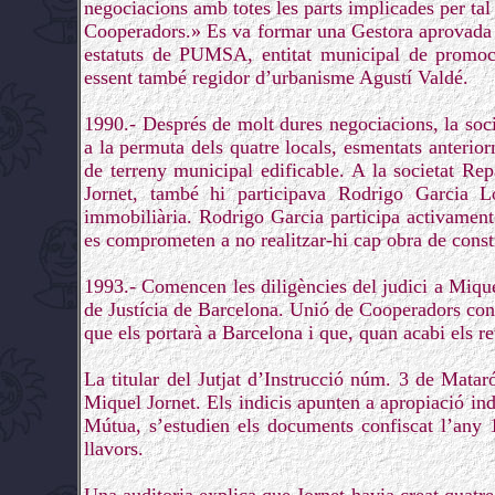
negociacions amb totes les parts implicades per tal 
Cooperadors.» Es va formar una Gestora aprovada p
estatuts de PUMSA, entitat municipal de promoc
essent també regidor d’urbanisme Agustí Valdé.
1990.- Després de molt dures negociacions, la soc
a la permuta dels quatre locals, esmentats anterio
de terreny municipal edificable. A la societat Re
Jornet, també hi participava Rodrigo Garcia L
immobiliària. Rodrigo Garcia participa activamen
es comprometen a no realitzar-hi cap obra de const
1993.- Comencen les diligències del judici a Miquel
de Justícia de Barcelona. Unió de Cooperadors convi
que els portarà a Barcelona i que, quan acabi els r
La titular del Jutjat d’Instrucció núm. 3 de Matar
Miquel Jornet. Els indicis apunten a apropiació in
Mútua, s’estudien els documents confiscat l’any 
llavors.